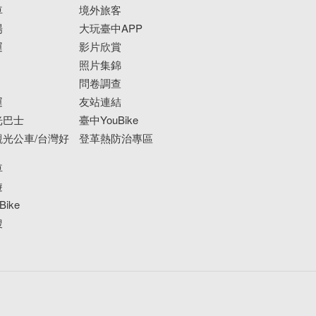
車
境外旅客
場
大玩臺中APP
運
影片欣賞
照片集錦
問卷調查
運
友站連結
光巴士
臺中YouBike
光公車/台灣好
登革熱防治專區
車
遊
ike
搜