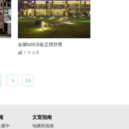
金礦928頂級足體舒壓
7.16 公里
報
文宣指南
往臺中
地圖與指南