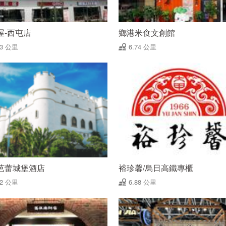
屋-西屯店
鄉港米食文創館
73 公里
6.74 公里
芭蕾城堡酒店
裕珍馨/烏日高鐵專櫃
82 公里
6.88 公里