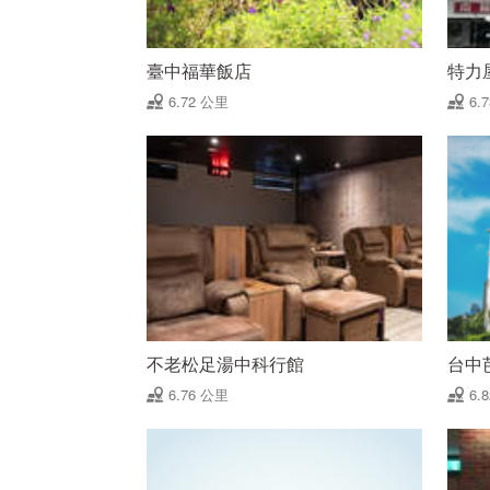
臺中福華飯店
特力
6.72 公里
6.
不老松足湯中科行館
台中
6.76 公里
6.