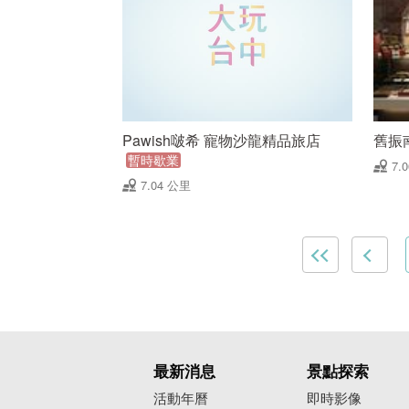
Pawish啵希 寵物沙龍精品旅店
舊振
暫時歇業
7.
7.04 公里
最新消息
景點探索
活動年曆
即時影像