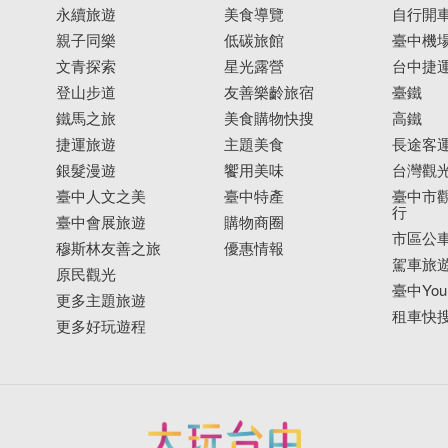
永續旅遊
美食導覽
自行開
親子同樂
低碳旅館
臺中機
文青探索
星光露營
台中捷
登山步道
友善樂齡旅宿
臺鐵
鐵馬之旅
美食購物快搜
高鐵
捷運旅遊
主題美食
長途客
銀髮漫遊
饗用美味
台灣觀
臺中人文之美
臺中特產
臺中市觀
行
臺中會展旅遊
購物商圈
市區公
穆斯林友善之旅
優惠情報
駕車旅
原民觀光
臺中YouB
更多主題旅遊
租車快
更多好玩遊程