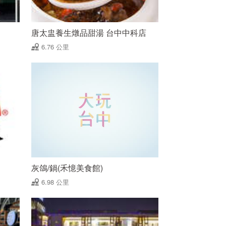
唐太盅養生燉品甜湯 台中中科店
6.76 公里
灰鴿/鍋(禾憶美食館)
6.98 公里