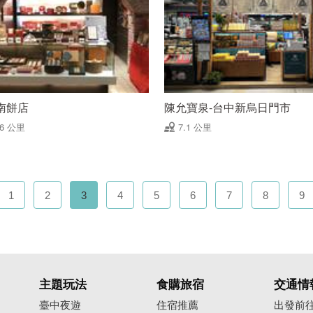
南餅店
陳允寶泉-台中新烏日門市
06 公里
7.1 公里
1
2
3
4
5
6
7
8
9
主題玩法
食購旅宿
交通情
臺中夜遊
住宿推薦
出發前