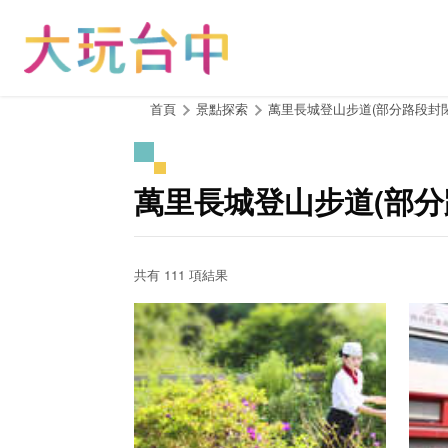
跳
到
主
要
內
:::
首頁
景點探索
萬里長城登山步道(部分路段封閉
容
區
塊
萬里長城登山步道(部分
共有 111 項結果