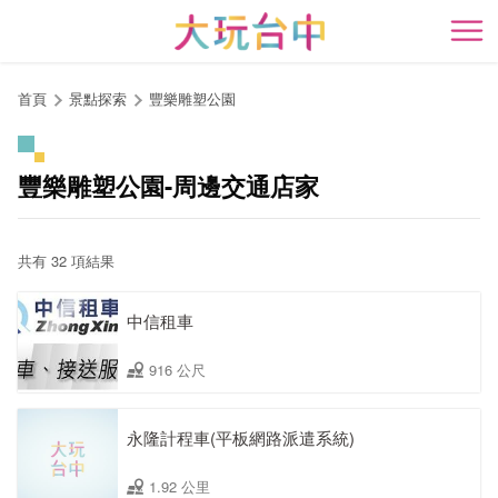
跳
到
開
主
要
首頁
景點探索
豐樂雕塑公園
內
容
區
豐樂雕塑公園-周邊交通店家
塊
共有 32 項結果
中信租車
916 公尺
永隆計程車(平板網路派遣系統)
1.92 公里