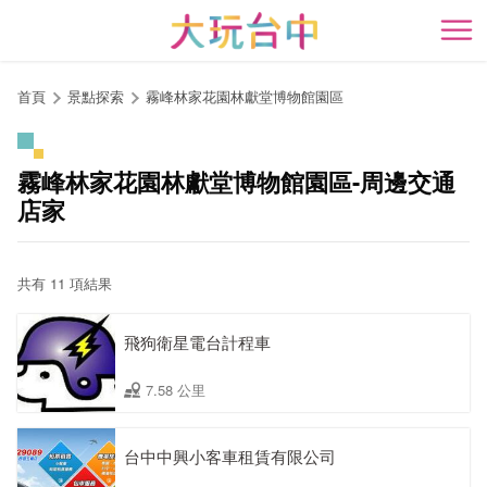
跳
到
開
主
要
首頁
景點探索
霧峰林家花園林獻堂博物館園區
內
容
區
霧峰林家花園林獻堂博物館園區-周邊交通
塊
店家
共有 11 項結果
飛狗衛星電台計程車
7.58 公里
台中中興小客車租賃有限公司