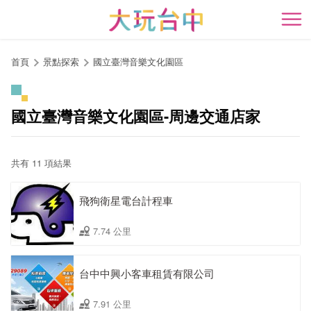
跳
到
開
主
要
首頁
景點探索
國立臺灣音樂文化園區
內
容
區
國立臺灣音樂文化園區-周邊交通店家
塊
共有 11 項結果
飛狗衛星電台計程車
7.74 公里
台中中興小客車租賃有限公司
7.91 公里