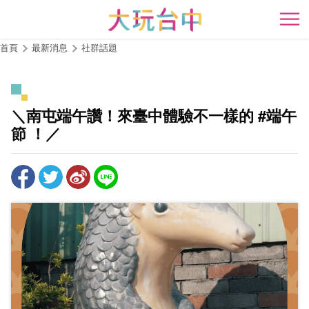
跳
到
開
主
首頁
最新消息
社群話題
要
內
容
區
＼南屯端午讚！來臺中體驗不一樣的 #端午
塊
節 ！／