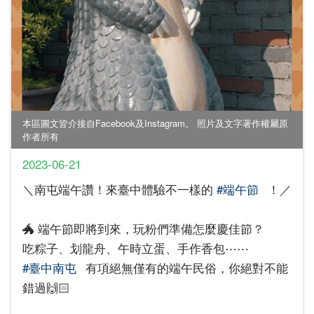
本區圖文皆介接自Facebook及Instagram。 照片及文字著作權屬原
作者所有
2023-06-21
＼南屯端午讚！來臺中體驗不一樣的
#端午節
！／
🐲 端午節即將到來，玩粉們準備怎麼慶佳節？
吃粽子、划龍舟、午時立蛋、手作香包⋯⋯
#臺中南屯
有項絕無僅有的端午民俗，你絕對不能
錯過🙌🏻