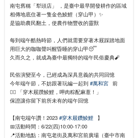
南屯舊稱「犁頭店」 ，是臺中最早開發耕作的區域
相傳地底住著一隻金色鯪鯉（穿山甲）✨
是協助農民翻土，使農作物豐收的靈獸
每到端午酷熱時節，人們就需要穿著木屐踩踏地面
用巨大的咖咖聲叫醒昏睡的穿山甲😴
久而久之，就成為臺中最獨特的端午民俗慶典🧨
民俗演變至今，已經成為深具意義的共同回憶
今年端午節，不妨跟著玩編一起到
#萬和宮
前
👉🏻 「穿木屐躦鯪鯉，呷肉粽配麻薏！」
​保證讓你留下前所未有的端午回憶
【南屯端午讚！2023
#穿木屐鑽鯪鯉
】
📅活動時間：6/22(四)10:00-17:00
📍活動地點：南屯老街及萬和宮前廣場（臺中市南