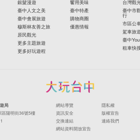
銀髮漫遊
饗用美味
台灣觀
臺中人文之美
臺中特產
臺中市觀
行
臺中會展旅遊
購物商圈
市區公
穆斯林友善之旅
優惠情報
駕車旅
原民觀光
臺中YouB
更多主題旅遊
租車快
更多好玩遊程
遊局
網站導覽
隱私權
豐原區陽明街36號5樓
資訊安全
版權宣告
11
交換連結
連絡我們
網站資料開放宣告