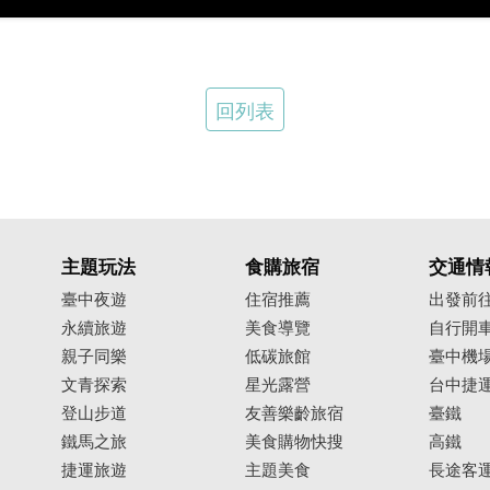
回列表
主題玩法
食購旅宿
交通情
臺中夜遊
住宿推薦
出發前
永續旅遊
美食導覽
自行開
親子同樂
低碳旅館
臺中機
文青探索
星光露營
台中捷
登山步道
友善樂齡旅宿
臺鐵
鐵馬之旅
美食購物快搜
高鐵
捷運旅遊
主題美食
長途客