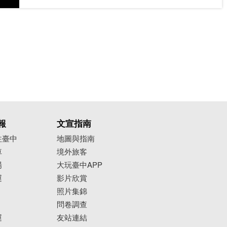
報
文宣指南
往臺中
地圖與指南
車
境外旅客
場
大玩臺中APP
運
影片欣賞
照片集錦
問卷調查
運
友站連結