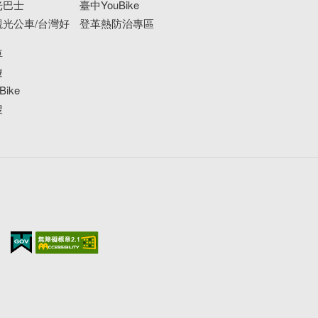
光巴士
臺中YouBike
光公車/台灣好
登革熱防治專區
車
遊
ike
搜