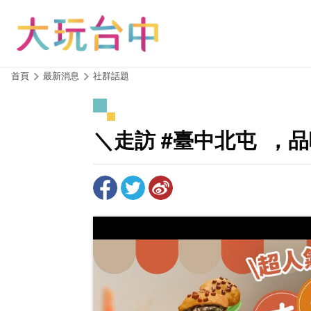
跳
到
主
要
內
:::
首頁
最新消息
社群話題
容
區
塊
＼走訪 #臺中北屯 ​ 