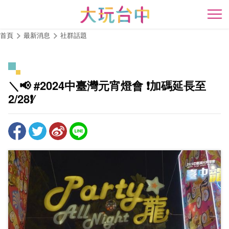
跳
到
開
主
首頁
最新消息
社群話題
要
內
容
區
＼📢 #2024中臺灣元宵燈會 ❗️加碼延長至
塊
2/28❗️∕