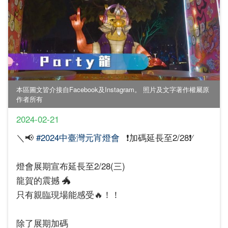
本區圖文皆介接自Facebook及Instagram。 照片及文字著作權屬原
作者所有
2024-02-21
＼📢
#2024中臺灣元宵燈會
❗️加碼延長至2/28❗️∕
燈會展期宣布延長至2/28(三)
龍賀的震撼 🐲
只有親臨現場能感受🔥！！
除了展期加碼