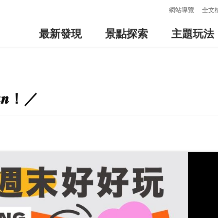
:::
網站導覽
全文
最新發現
景點探索
主題玩法
 𝑭𝒖𝒏！／