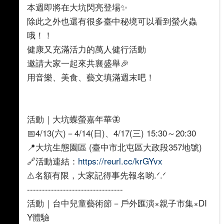
本週即將在大坑閃亮登場✨
除此之外也還有很多臺中秘境可以看到螢火蟲
哦！！
健康又充滿活力的萬人健行活動
邀請大家一起來共襄盛舉🎉
用音樂、美食、藝文填滿週末吧！
活動｜大坑蝶螢嘉年華🦋
📅4/13(六)－4/14(日)、4/17(三) 15:30～20:30
📍大坑生態園區 (臺中市北屯區大政段357地號)
🔗活動連結：
https://reurl.cc/krGYvx
⚠️名額有限，大家記得事先報名喲.ᐟ.ᐟ
--------------------------------
活動｜台中兒童藝術節－戶外匯演×親子市集×DI
Y體驗