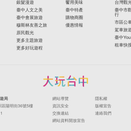
銀髮漫遊
饗用美味
台灣觀
臺中人文之美
臺中特產
臺中市觀
行
臺中會展旅遊
購物商圈
市區公
穆斯林友善之旅
優惠情報
駕車旅
原民觀光
臺中YouB
更多主題旅遊
租車快
更多好玩遊程
遊局
網站導覽
隱私權
豐原區陽明街36號5樓
資訊安全
版權宣告
11
交換連結
連絡我們
網站資料開放宣告