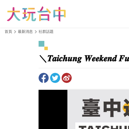
跳
到
主
要
內
:::
首頁
最新消息
社群話題
容
區
塊
＼𝑻𝒂𝒊𝒄𝒉𝒖𝒏𝒈 𝑾𝒆𝒆𝒌𝒆𝒏𝒅