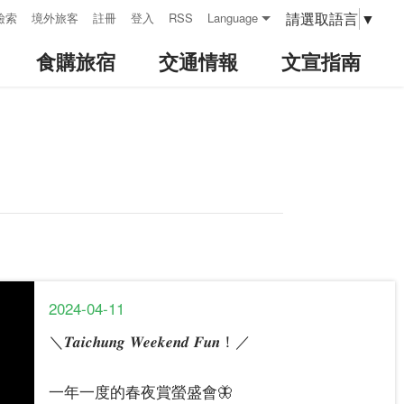
請選取語言
▼
檢索
境外旅客
註冊
登入
RSS
Language
食購旅宿
交通情報
文宣指南
2024-04-11
＼𝑻𝒂𝒊𝒄𝒉𝒖𝒏𝒈 𝑾𝒆𝒆𝒌𝒆𝒏𝒅 𝑭𝒖𝒏！／
一年一度的春夜賞螢盛會🦋