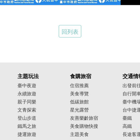
回列表
主題玩法
食購旅宿
交通情
臺中夜遊
住宿推薦
出發前
永續旅遊
美食導覽
自行開
親子同樂
低碳旅館
臺中機
文青探索
星光露營
台中捷
登山步道
友善樂齡旅宿
臺鐵
鐵馬之旅
美食購物快搜
高鐵
捷運旅遊
主題美食
長途客