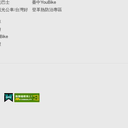
光巴士
臺中YouBike
活動｜繪本說故事益智桌遊活動
光公車/台灣好
登革熱防治專區
📅4/13(六) 10:00～11:30
📍臺中市立圖書館石岡分館 ​ (臺中市石岡區明德
車
路175號)
遊
🔗活動連結：
https://reurl.cc/prqyjl
ike
--------------------------------
搜
市集｜市集角落
📅 4/13(六)－4/14(日) 11:00～20:00
📍臺中驛鐵道文化園區 (臺中市中區台灣大道一段
1號)
🔗活動連結：
https://www.tcrp.com.tw/activity/59
--------------------------------
市集｜小旅市集
📅 4/12(五)－4/14(日) 11:00～20:00
📍臺中驛鐵道文化園區 (臺中市中區台灣大道一段