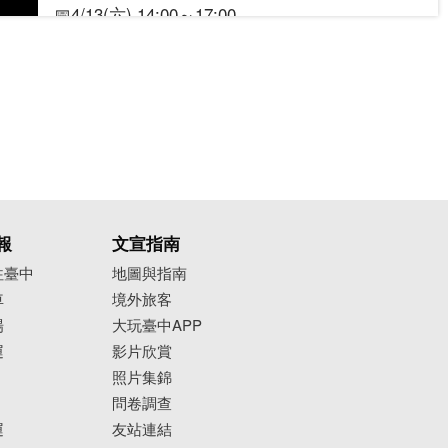
📅4/13(六) 14:00～17:00
📍港區藝術中心 (臺中市清水區忠貞路21號)
🔗活動連結：
https://reurl.cc/M4n5rW
--------------------------------
活動｜〖 PARK2 音樂報 〗
🟡公園裡的新聲音 𝗩𝗼𝗹.𝟮
📅4/13(六) 16:00～17:30
📍ROCKLAND P.L.U.S.
🟡𝗗𝗝 𝗡𝗜𝗚𝗛𝗧：𝗥𝗲𝗰𝗼𝗿𝗱 𝗦𝘁𝗼𝗿𝗲 𝗗𝗮𝘆
報
文宣指南
📅4/13(六) 20:00～21:30
往臺中
地圖與指南
🟡𝗣𝗔𝗥𝗞𝟮 𝗩𝗢𝗜𝗖𝗘
車
境外旅客
📅4/14(日) 15:00～21:00
場
大玩臺中APP
📍PARK2草悟廣場 B1 (臺中市西區英才路534號B
運
影片欣賞
1)
照片集錦
問卷調查
🔗活動連結：
https://reurl.cc/eLjlNR
運
友站連結
--------------------------------