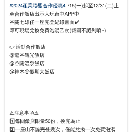
#2024產業聯盟合作優惠4
/15(一)起至12/31(二)止
至合作飯店出示大玩台中APP中
谷關七雄任一座完登紀錄畫面✔️
即可現場兌換免費泡湯乙次(截圖不認列唷~)
👉活動合作飯店
@龍谷觀光飯店
@谷關溫泉飯店
@神木谷假期大飯店
⚠️注意事項⚠️
1️⃣每間飯店限量50份，換完為止
2️⃣一座山不論完登幾次，僅能兌換一次免費泡湯