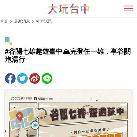
跳
到
開
主
首頁
最新消息
社群話題
要
內
容
區
#谷關七雄趣遊臺中🏔️完登任一雄，享谷關
塊
泡湯行