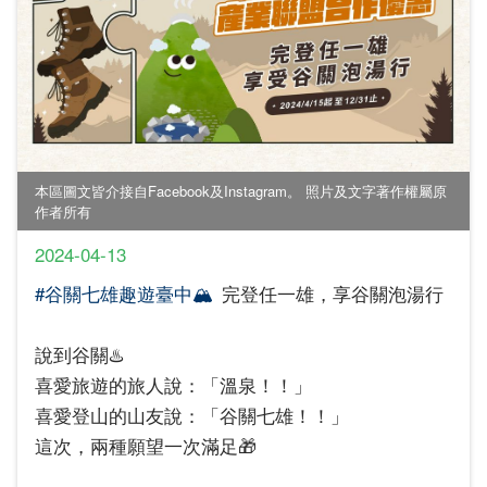
本區圖文皆介接自Facebook及Instagram。 照片及文字著作權屬原
作者所有
2024-04-13
#谷關七雄趣遊臺中🏔
️完登任一雄，享谷關泡湯行
說到谷關♨️
喜愛旅遊的旅人說：「溫泉！！」
喜愛登山的山友說：「谷關七雄！！」
這次，兩種願望一次滿足🎁