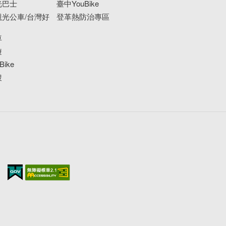
光巴士
臺中YouBike
光公車/台灣好
登革熱防治專區
車
遊
ike
搜