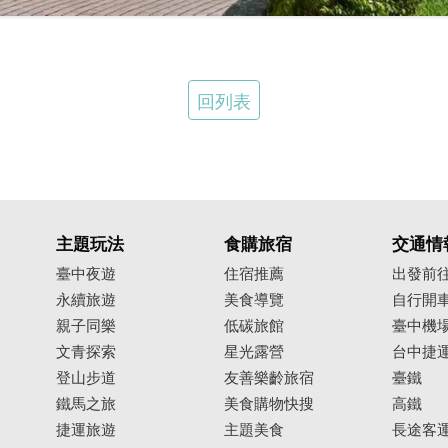
回列表
主題玩法
食購旅宿
交通情
臺中夜遊
住宿推薦
出發前
永續旅遊
美食導覽
自行開
親子同樂
低碳旅館
臺中機
文青探索
星光露營
台中捷
登山步道
友善樂齡旅宿
臺鐵
鐵馬之旅
美食購物快搜
高鐵
捷運旅遊
主題美食
長途客