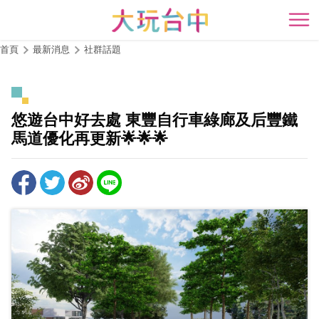
跳
到
開
主
首頁
最新消息
社群話題
要
內
容
區
悠遊台中好去處 東豐自行車綠廊及后豐鐵
塊
馬道優化再更新🌟🌟🌟