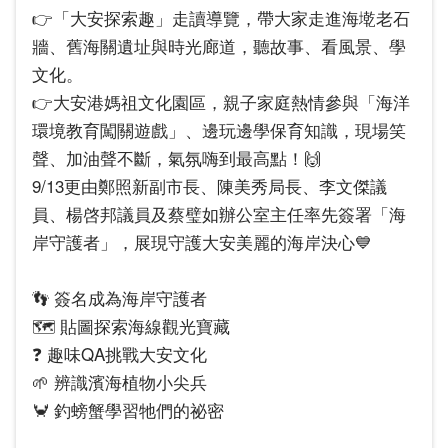
👉「大安探索趣」走讀導覽，帶大家走進海墘老石
牆、舊海關遺址與時光廊道，聽故事、看風景、學
文化。
👉大安港媽祖文化園區，親子家庭熱情參與「海洋
環境教育闖關遊戲」、邊玩邊學保育知識，現場笑
聲、加油聲不斷，氣氛嗨到最高點！🙌
9/13更由鄭照新副市長、陳美秀局長、李文傑議
員、楊啓邦議員及蔡璧如辦公室主任率先簽署「海
岸守護者」，展現守護大安美麗的海岸決心💙
👣 簽名成為海岸守護者
🗺️ 貼圖探索海線觀光寶藏
❓ 趣味QA挑戰大安文化
🌱 辨識濱海植物小尖兵
🦀 釣螃蟹學習牠們的祕密