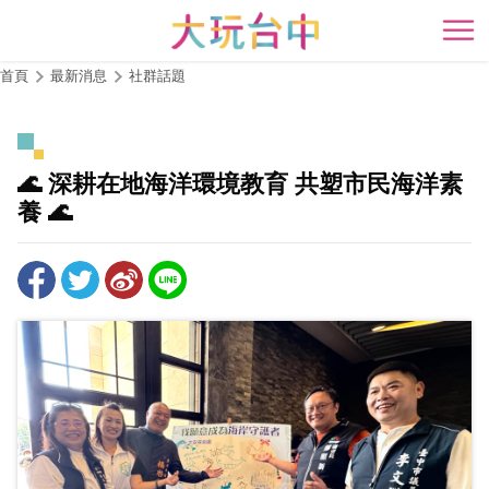
跳
到
開
主
首頁
最新消息
社群話題
要
內
容
區
🌊 深耕在地海洋環境教育 共塑市民海洋素
塊
養 🌊