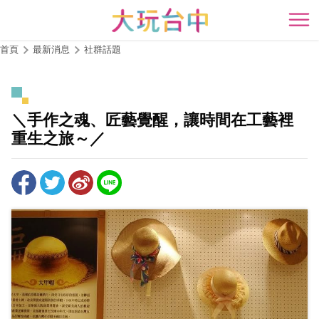
跳
到
開
主
首頁
最新消息
社群話題
要
內
容
區
＼手作之魂、匠藝覺醒，讓時間在工藝裡
塊
重生之旅～／