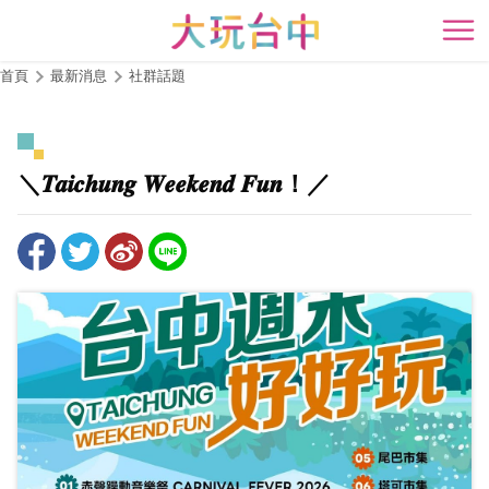
跳
到
開
主
首頁
最新消息
社群話題
要
內
容
區
＼𝑻𝒂𝒊𝒄𝒉𝒖𝒏𝒈 𝑾𝒆𝒆𝒌𝒆𝒏𝒅 𝑭𝒖𝒏！／
塊