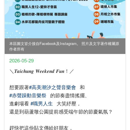
本區圖文皆介接自Facebook及Instagram。 照片及文字著作權屬原
作者所有
2026-05-29
＼𝑻𝒂𝒊𝒄𝒉𝒖𝒏𝒈 𝑾𝒆𝒆𝒌𝒆𝒏𝒅 𝑭𝒖𝒏！／
想要跟著
#高美潮汐之聲音樂會
和
#赤聲躁動音樂祭
的節奏盡情搖擺、
進劇場看
#職男人生
大笑紓壓，
還是到葫蘆墩公園提前感受端午節的節慶氣氛？
趕快把這份貼文傳給好朋友，