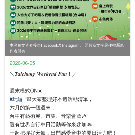
本區圖文皆介接自Facebook及Instagram。 照片及文字著作權屬原
作者所有
2026-06-05
＼𝑻𝒂𝒊𝒄𝒉𝒖𝒏𝒈 𝑾𝒆𝒆𝒌𝒆𝒏𝒅 𝑭𝒖𝒏！／
週末模式ON☀️
#玩編
幫大家整理好本週活動清單，
六月的第一個週末，
台中有藝術展、市集、音樂會🎨🎶
還有世界自行車日活動等你來參加🚲
一起把握好天氣，出門感受台中的夏日活力吧！