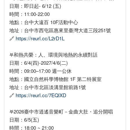
日期：即日起- 6/12 (五)
時間：11:00-22:00
地點：台中大遠百 10F活動中心
地址：台中市西屯區惠來里臺灣大道三段251號
🔗
https://reurl.cc/L2rD1L
𖤐和熱共榮：人、環境與地熱的永續對話
日期：6/4(四)-2027/4/6(二)
時間：09:00–17:00 週一公休
地點：國立自然科學博物館 1F 第二特展室
地址：台中市北區淡溝里館前路1號
🔗
https://reurl.cc/7EQlXD
𖤐2026臺中市逍遙音樂町－金曲大肚・追分開唱
日期：6/5(五)
時間：18:00 ~ 21:00