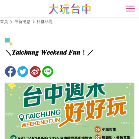
跳
到
開
主
首頁
最新消息
社群話題
要
內
容
區
＼𝑻𝒂𝒊𝒄𝒉𝒖𝒏𝒈 𝑾𝒆𝒆𝒌𝒆𝒏𝒅 𝑭𝒖𝒏！／
塊