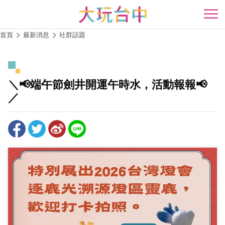
跳
到
開
主
首頁
最新消息
社群話題
要
內
容
區
＼📢端午節劍井開運午時水，活動報報📢
塊
／