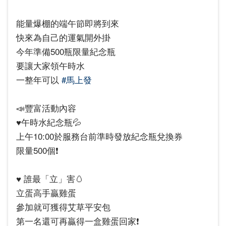
能量爆棚的端午節即將到來
快來為自己的運氣開外掛
今年準備500瓶限量紀念瓶
要讓大家領午時水
一整年可以
#馬上發
📣豐富活動內容
♥️午時水紀念瓶💦
上午10:00於服務台前準時發放紀念瓶兌換券
限量500個❗
♥️ 誰最「立」害🥚
立蛋高手贏雞蛋
參加就可獲得艾草平安包
第一名還可再贏得一盒雞蛋回家❗