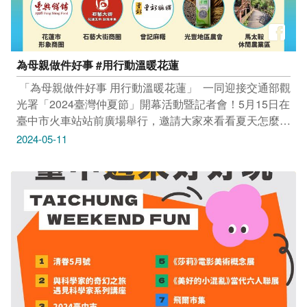
為母親做件好事 #用行動溫暖花蓮
​ 「為母親做件好事 用行動溫暖花蓮」 ​ 一同迎接交通部觀
光署「2024臺灣仲夏節」開幕活動暨記者會！5月15日在
臺中市火車站站前廣場舉行，邀請大家來看看夏天怎麼
玩、哪好玩、有吃有玩，享受夏季衝一波 ​ 賀！臺中市府
2024-05-11
「2024臺中國際糕豐會」，入選為2024臺灣仲夏節5大
主題之一「來呷茶咖冰」！ 更攜手花蓮縣府共同分享優
質好禮，大家把伴手禮、農特產品帶回家，就是以實際行
動支持花蓮觀光 ​ 號外 震後振興，全力支持花蓮！邀請大
家5月15日蒞臨火車站站前廣場，品嚐臺中在地茶香、咖
啡醇，感受精品糕餅的魅力外，購買花蓮縣府遠道而來推
薦的好物，期待與您共度初夏時光，為母親、也為花蓮加
油！