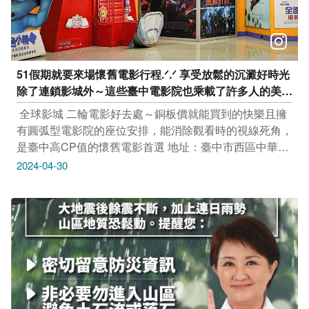
51假期就要來場懷舊電影行程.ᐟ.ᐟ 享受放鬆的沉澱好時光
除了連鎖影城外～這些臺中電影院也乘載了許多人的美好
回憶
‌ 全球影城 二輪電影好去處～銅板價就能買到的快樂且擁
有圓弧型電影院的座位安排，能消除觀看時的視線死角，
是臺中高CP值的懷舊電影首選 地址：臺中市西區中華路
一段1-1號 清水時代影城 位於海線的唯一影城，揮別過去
2024-04-30
老舊戲院的風格~為大家帶來全新的視聽覺享受 地址：一
館－臺中市清水區光復街65號3樓 二館－臺中市清水區中
山路339號2館3F~5F 日日新影城 臺中在地的50年老戲
院，經過整修後也成為熱門電影院之一看完電影還能直接
打包中華路夜市美食 地址：臺中市中區中華路一段58號
中山73影視藝文空間 推薦給喜歡獨立電影的影迷們～～
由老舊建築改建，首座以放映非主流藝術電影的複合式場
館 地址：臺中市中區中山路73號 ‌ 只要