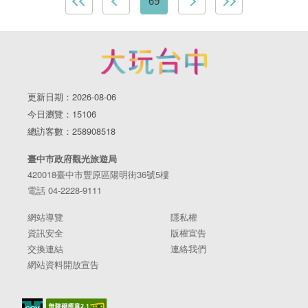
填寫線上表單 ※須完成繳費，才算報名成功唷 臺中驛鐵
69
號) 活動連結：https://www.tcrp.com.tw/activity/59 ----------
道文化園區 舊軌小舞台 (臺中市中區台灣大道一段1號) 活
---------------------- 市集｜小旅市集 4/27(六)—4/28(日)
動連結：https://reurl.cc/xagpy1 --------------------------------
11:00～20:00 臺中驛鐵道文化園區 (臺中市中區台灣大道
活動｜2024臺中媽祖國際觀光文化節-宮廟風華 萬春宮．
一段1號) 活動連結：https://www.tcrp.com.tw/activity/59
台中媽祖 4/26(五) 主演出19:00 萬春宮 (臺中市中區成功
路212號) ​ 南興宮媽祖廟 4/27(六) 主演出19:00 南興宮 (臺
更新日期：2026-08-06
中市北屯區南興園路1號) 活動連結：
今日瀏覽：15106
https://reurl.cc/jWqy1Z -------------------------------- 展覽｜
總訪客數：258908518
2024台灣第一植物界 4/26(五)—4/27(六) 10:00～18:00、
4/28(日)10:00～17:00 台中國際展覽館 (臺中市烏日區中
臺中市政府觀光旅遊局
山路三段1號) 活動連結：https://reurl.cc/70yKRk -----------
420018臺中市豐原區陽明街36號5樓
--------------------- 展覽｜逃亡計劃十週年塗鴉展 4/20(六)—
電話 04-2228-9111
8/31(六) 𝗔 展區｜PARK2 草悟廣場 (臺中市西區英才路
534號B1) 𝗕 展區｜台中第二市場(臺中市中區三民路二段
網站導覽
隱私權
87號） 𝗖 展區｜新民街倉庫(臺中市中區建國段/8、10號
資訊安全
版權宣告
倉庫） 活動連結：https://reurl.cc/NQXYVn -------------------
交換連結
連絡我們
------------- 市集｜飛爾市集 4/26(五)—4/28(日) 11:00～
網站資料開放宣告
17:00 一德洋樓 林懋陽故居 (臺中市北屯區文昌東十一街
14巷1號) 活動連結：https://reurl.cc/MOZ30m ----------------