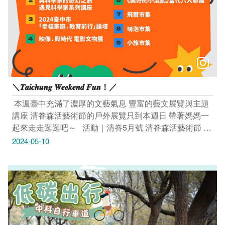
結：https://reurl.cc/p3Z8NQ -------------------------------- 活動
｜2024臺中市「幸福家庭．教育前行」論壇 5/11(六)
8:50-11:40 惠文高中歌劇院 (臺中市南屯區公益路二段
298號) 活動連結：https://reurl.cc/EjXLDg 報名連結：
https://forms.gle/GuBU7KYWGAmTwmMp7 報名前150名
且現場完成報到，將於結束後領取精美小禮物 ---------------
----------------- 展覽｜映像．興時代 電影文物展 至5/20(一)
＼𝑻𝒂𝒊𝒄𝒉𝒖𝒏𝒈 𝑾𝒆𝒆𝒌𝒆𝒏𝒅 𝑭𝒖𝒏！／
11:00-20:00 富興工廠 3F富興展演廳 (臺中市東區復興路
四段37巷2號2樓) 活動連結：https://reurl.cc/EjXeZv -------
​ 本週臺中充滿了濃厚的文藝氣息 豐富的藝文展覽與主題
------------------------- 展覽｜《莎莉》電影美術概念展
講座 清眷森活藝術節的戶外展覽只到本週日 帶著媽媽一
5/4(六)-5/26(日) 10:00–18:00（週二公休） BUBU ART
起來走走逛逛吧～ ​ ​ 活動｜清眷5月號 清眷森活藝術節 x
CAFE審計店 (臺中市西區向上路一段79巷66弄14號) 活
戶外展覽 至5/12(日) 9:30–17:30（週一公休） 清眷有市
2024-05-10
動連結：https://reurl.cc/Ajy9zQ --------------------------------
✣ 假日市集 5/12(日) 13:00-17:00 小願市集 5/12(日)
展覽｜《美好的小混亂》當代六人聯展 5/4(六)–6/30(日)
10:00-16:00 午後散策 ✣ 街頭藝人假日展演
11:00-19:00 大雋藝術 Rich Art Gallery (臺中市南屯區惠
5/11(六)-5/12(日) 15:30–17:00 清水眷村文化園區 (臺中
文路489號) 活動連結：https://reurl.cc/Ajy9zQ ---------------
市清水區中社路信義巷41號) 活動連結：
----------------- 市集｜飛爾市集。友善地球日 5/11(六)–
https://reurl.cc/z1rO40 -------------------------------- 活動｜與
5/12(日) 12:00-20:00 迪卡儂北屯店 (臺中市北屯區中清路
科學家的奇幻之旅，遇見科學家系列講座
二段1075號) 活動連結：https://reurl.cc/dnXkgy -------------
5/11(六)-5/12(日) 13:30-15:00 國立自然科學博物館 生命