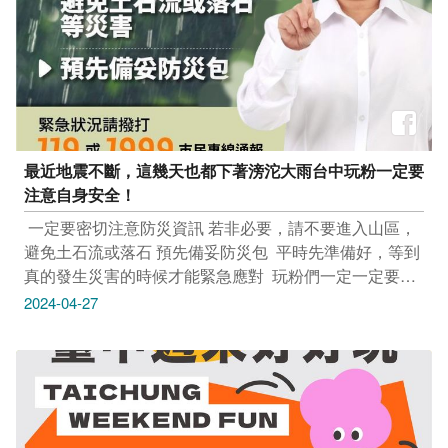
Tag@taichungtravels 就有機會讓你的美照在大玩台中
FB、IG、微博及臺中觀光旅遊網上曝光喔！ ​
#taichungtravels #travel #scenery #Landscape #taiwan
#taichung #discovertaichung #여행 #풍경 #観光 #旅行 #
風景 #台中 #大玩台中 #台中景點 #打卡景點 #台中風景 #
台中旅遊 #全球影城 #清水時代影城 #日日新影城 #中山
73影視藝文空間
最近地震不斷，這幾天也都下著滂沱大雨台中玩粉一定要
注意自身安全！
​ 一定要密切注意防災資訊 若非必要，請不要進入山區，
避免土石流或落石 預先備妥防災包 ​ 平時先準備好，等到
真的發生災害的時候才能緊急應對 ​ 玩粉們一定一定要注
意喔！希望大家都平平安安 ​ #台中 #台中龍Stay #防災 #
2024-04-27
注意安全