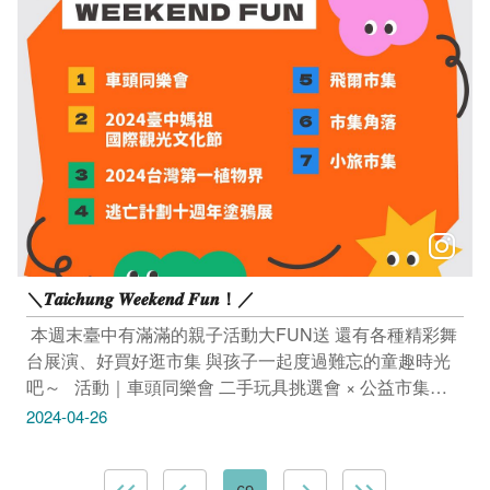
動連結：https://reurl.cc/xagpy1 --------------------------------
活動｜2024臺中媽祖國際觀光文化節-宮廟風華 萬春宮．
台中媽祖 4/26(五) 主演出19:00 萬春宮 (臺中市中區成功
路212號) ​ 南興宮媽祖廟 4/27(六) 主演出19:00 南興宮 (臺
中市北屯區南興園路1號) 活動連結：
https://reurl.cc/jWqy1Z -------------------------------- 展覽｜
2024台灣第一植物界 4/26(五)—4/27(六) 10:00～18:00、
4/28(日)10:00～17:00 台中國際展覽館 (臺中市烏日區中
山路三段1號) 活動連結：https://reurl.cc/70yKRk -----------
--------------------- 展覽｜逃亡計劃十週年塗鴉展 4/20(六)—
8/31(六) 𝗔 展區｜PARK2 草悟廣場 (臺中市西區英才路
＼𝑻𝒂𝒊𝒄𝒉𝒖𝒏𝒈 𝑾𝒆𝒆𝒌𝒆𝒏𝒅 𝑭𝒖𝒏！／
534號B1) 𝗕 展區｜台中第二市場(臺中市中區三民路二段
87號） 𝗖 展區｜新民街倉庫(臺中市中區建國段/8、10號
​ 本週末臺中有滿滿的親子活動大FUN送 還有各種精彩舞
倉庫） 活動連結：https://reurl.cc/NQXYVn -------------------
台展演、好買好逛市集 與孩子一起度過難忘的童趣時光
------------- 市集｜飛爾市集 4/26(五)—4/28(日) 11:00～
吧～ ​ ​ 活動｜車頭同樂會 二手玩具挑選會 × 公益市集
17:00 一德洋樓 林懋陽故居 (臺中市北屯區文昌東十一街
4/27(六) 14:30～16:40 ​ 小小消防員體驗營 4/27(六) 早場
2024-04-26
14巷1號) 活動連結：https://reurl.cc/MOZ30m ----------------
𝟏𝟎:𝟎𝟎／午場𝟏𝟒:𝟎𝟎 (𝟐.𝟓小時) 費用：$950/人(每場限額30
---------------- 市集｜市集角落 4/26(五)—4/28(日) 11:00～
名，共2場)年齡限制：3-10歲 加入樂酷童萌官方LINE，
20:00 臺中驛鐵道文化園區 (臺中市中區台灣大道一段1