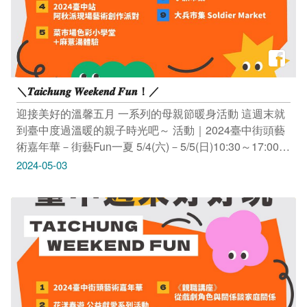
台中旅遊 #台中美食 #台中餐廳 #希望綠豆湯 #三圓古早
味綠豆湯 #大象綠豆湯
＼𝑻𝒂𝒊𝒄𝒉𝒖𝒏𝒈 𝑾𝒆𝒆𝒌𝒆𝒏𝒅 𝑭𝒖𝒏！／
迎接美好的溫馨五月 一系列的母親節暖身活動 這週末就
到臺中度過溫暖的親子時光吧～ 活動｜2024臺中街頭藝
術嘉年華－街藝Fun一夏 5/4(六)－5/5(日)10:30～17:00
大里藝術廣場 (臺中市大里區科技路1號) 活動連結：
2024-05-03
https://reurl.cc/QR7YdM -------------------------------- 活動｜花
漾春遊 ❀ 公益獻愛系列活動 溫暖花藝公益市集 ꒱ 馨辰花
里工坊 5/4(六)11:00～20:00、5/5(日)11:00～18:00 親子
永生盆花DIY ꒱ 5/4(六)14:00、16:00 臺中驛鐵道文化園區
舊軌月台區 (臺中市中區台灣大道一段1號) 樂愛運動 ꒱ 不
老青春鬥陣走 5/4(六)15:00 臺中驛鐵道文化園區 舊軌小
舞台 (臺中市中區台灣大道一段1號) 活動連結：
https://reurl.cc/QR750Z -------------------------------- 活動｜小