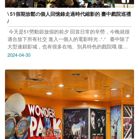
\ 51假期放鬆の個人回憶錄走過時代縮影的 臺中戲院巡禮
/
​ 今天是51勞動節放假的前夕 回首日常的辛勞，今晚就很
適合放下所有社交 進入一個人的電影時光 .ᐟ.ᐟ ​ ​ 臺中除了
大型連鎖影城，也有很多在地、別具特色的戲院哦 復古
裝修風格、售票處的滿滿臺灣人情味、二輪電影的回憶...
2024-04-30
跟著玩編一起來趟電影巡禮吧！ ​ ​ ​ 充飽電後明日就走出戶
外踏青