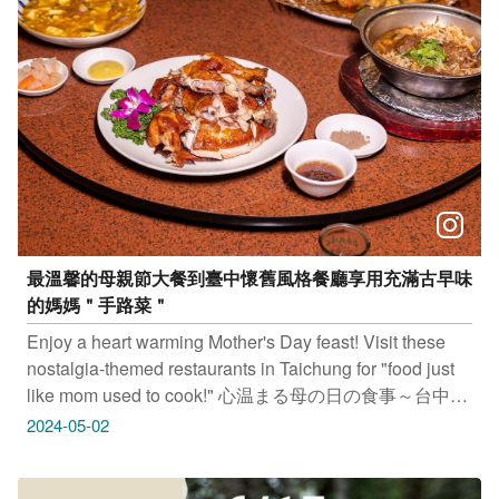
文化園區 (臺中市中區台灣大道一段1號) 活動連結：
https://www.tcrp.com.tw/activity/59 -------------------------------
- 市集｜大兵市集 Soldier Market 5/4(六)—5/5(日)11:00～
20:00 北屯新村文創園區 (臺中市北屯區天祥街19號) 活動
連結：https://reurl.cc/QRjAK5
最溫馨的母親節大餐到臺中懷舊風格餐廳享用充滿古早味
的媽媽＂手路菜＂
Enjoy a heart warming Mother's Day feast! Visit these
nostalgia-themed restaurants in Taichung for "food just
like mom used to cook!" 心温まる母の日の食事～台中の
レトロなレストランで懐かしさいっぱいのお母さんの
2024-05-02
「手料理」を味わいませんか 행복한 어머니의 날 만찬~
향수를 불러일으키는 타이중의 식당에서 예스러운 어머