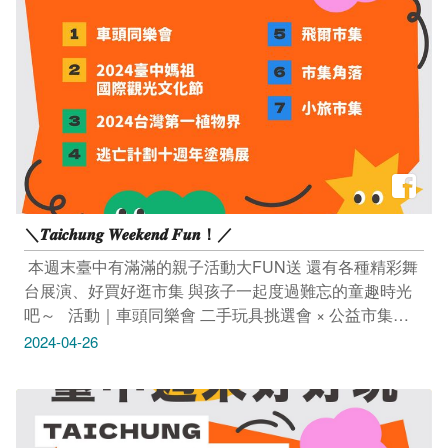
＼𝑻𝒂𝒊𝒄𝒉𝒖𝒏𝒈 𝑾𝒆𝒆𝒌𝒆𝒏𝒅 𝑭𝒖𝒏！／
​ 本週末臺中有滿滿的親子活動大FUN送 還有各種精彩舞
台展演、好買好逛市集 與孩子一起度過難忘的童趣時光
吧～ ​ ​ 活動｜車頭同樂會 二手玩具挑選會 × 公益市集
4/27(六) 14:30～16:40 ​ 小小消防員體驗營 4/27(六) 早場
2024-04-26
𝟏𝟎:𝟎𝟎／午場𝟏𝟒:𝟎𝟎 (𝟐.𝟓小時) 費用：$950/人(每場限額30
名，共2場)年齡限制：3-10歲 加入樂酷童萌官方LINE，
填寫線上表單 ※須完成繳費，才算報名成功唷 臺中驛鐵
道文化園區 舊軌小舞台 (臺中市中區台灣大道一段1號) 活