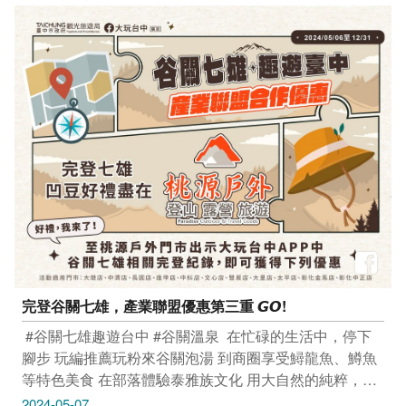
平方商場 地址：臺中市西屯區國安一路168號 ‌ 只要
Tag@taichungtravels 就有機會讓你的美照在大玩台中
FB、IG、微博及臺中觀光旅遊網上曝光喔！ ​
#taichungtravels #travel #scenery #Landscape #taiwan
#taichung #discovertaichung #여행 #풍경 #観光 #旅行 #
風景 #台中 #大玩台中 #台中景點 #打卡景點 #台中風景 #
台中旅遊 #台中自行車道 #中科 #中科自行車道 #自行車
文化探索館 #米平方商場
完登谷關七雄，產業聯盟優惠第三重 𝙂𝙊!
​ #谷關七雄趣遊台中 #谷關溫泉 ​ 在忙碌的生活中，停下
腳步 玩編推薦玩粉來谷關泡湯 到商圈享受鱘龍魚、鱒魚
等特色美食 在部落體驗泰雅族文化 用大自然的純粹，讓
你卸下平日的倦憊 ​ 凹豆大小事，就交給 @桃源戶外-
2024-05-07