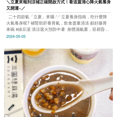
＼立夏來報到涼補正確開啟方式！看這篇清心降火氣養身
又開運~／
​ ​ 二十四節氣「立夏」來囉.ᐟ.ᐟ 立夏養身指南，吃什麼降
火氣養身呢? 補腎助肝養胃氣，飲食盡量清淡 顧好腸胃
來碗 #綠豆湯 清涼退火預防中暑 ​ 身體濕氣重，容易昏沉
的人 試看看喝碗綠豆湯 解毒調胃補元氣 為身體清熱解毒
2024-05-05
還能排走體內的悶熱 ​ ​ 玩編推薦三間綠豆湯名店 來碗綠豆
湯更加有益身體健康