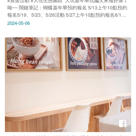
#賞螢活動 #大坑生態園區 ​ 大坑嘉年華玩編又來報好康了
呦~~ 鬧鐘筆記：蝴蝶嘉年華預約報名 5/13上午10點預約
報名5/19、5/23、5/26活動 5/27上午10點預約報名6/1、
6/2活動 ​ ​ ​ 趕快帶著家裡的大小朋友一起來大坑生態園區
2024-05-06
賞蝶、作手作，體驗大自然的奧妙、享受難得的生態體
驗，完成指定任務還可以得到大坑商圈消費券吃美食。 ​ ​
活動內容超豐富，不只可以賞蝶、觀察蝴蝶寶寶、甲蟲
🪲、青蛙還有精美可愛的蝴蝶鑰匙圈紀念品~許多的好康
等著預約報名的大家。 ​ ​ 玩編有一件事要提醒大家：今年
活動每人酌收元報名費，活動內容很精采，紀念品很精
美，完成繳費程序才算報名完成喔! 手作課程小孩需要能
獨立完成作品，並配合大坑生態園區環境教育課程，建議
國小以上參加。報名前請先確認活動內容及參與時間，確
定可以如期參加！ ​ 詳情請上活動預約報名網址查詢：
https://purplecrow.org.tw/news.php