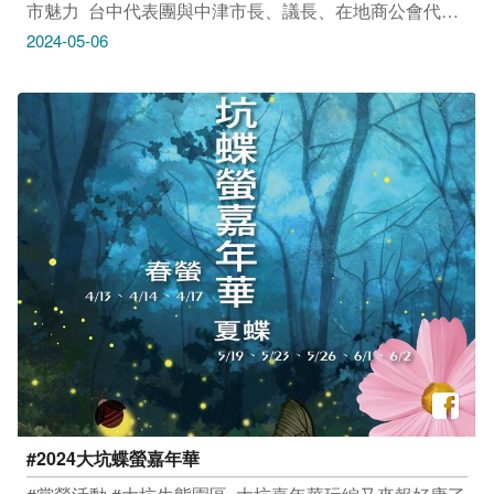
市魅力 ​ 台中代表團與中津市長、議長、在地商公會代表
交流⛩ 熱情參與自行車騎乘及探訪中津市觀光特色 攜手
2024-05-06
推動兩地觀光發展、自行車旅遊 ​ 小祕密報你知 耶馬溪自
行車也是用鐵路🛤舊線打造 隧道、山林、溪流等特色與
后豐鐵馬道如出一轍 兩位是姊妹自行車道喔! 到11月還有
楓紅美景!!!
#2024大坑蝶螢嘉年華