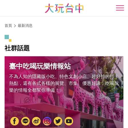
跳
到
開
主
要
首頁
最新消息
內
容
區
社群話題
塊
臺中吃喝玩樂情報站
不為人知的隱藏版小吃、特色文創小店、超好拍的打卡
熱點，還有各式各樣的展覽、市集、優惠好康，吃喝玩
樂的情報全都幫你準備！