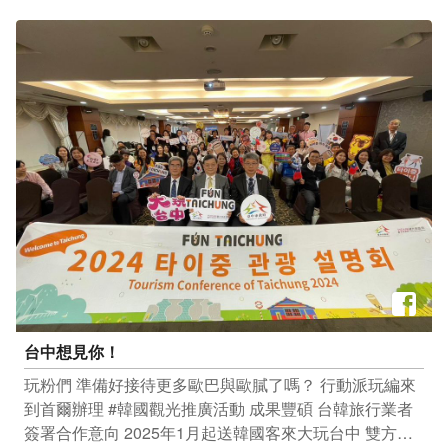
六 ▍ 活動地點：唐麻丹山 ▍ 活動人數：限額15名 ​ 準備
好了嗎？立刻報名上山去 https://bit.ly/3JbWHSg ​ 玩編提
醒：報名前請謹慎評估自身體能，一起做好準備，平安快
樂上下山
台中想見你！
玩粉們 準備好接待更多歐巴與歐膩了嗎？ 行動派玩編來
到首爾辦理 #韓國觀光推廣活動 成果豐碩 台韓旅行業者
簽署合作意向 2025年1月起送韓國客來大玩台中 雙方往