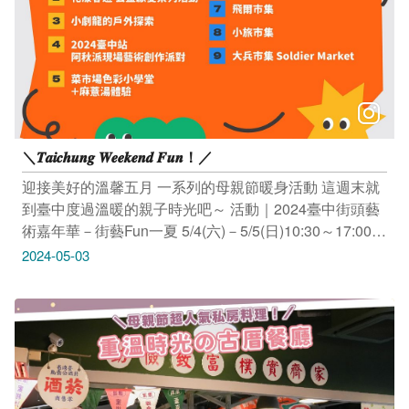
劇龍的戶外探索 親子植栽導覽X小木龍彩繪X午茶小點心
5/4(六)16:00～17:40 臺中國家歌劇院 (臺中市西屯區惠來
路二段101號) ※大人、小孩均需購票喲 活動連結：
https://reurl.cc/z1Ma67 -------------------------------- 活動｜
2024臺中站 ▸ 阿秋派現場藝術創作派對 5/4(六)10:00～
19:00 精神時光屋滑板道場 (臺中市大肚區興和路191-11
號) 活動連結：https://reurl.cc/4r4z33 ----------------------------
＼𝑻𝒂𝒊𝒄𝒉𝒖𝒏𝒈 𝑾𝒆𝒆𝒌𝒆𝒏𝒅 𝑭𝒖𝒏！／
---- 活動｜菜市場色彩小學堂＋麻薏湯體驗 5/4(六)09:30
～12:00 第四市場 (臺中市東區南京路36號) 活動連結：
迎接美好的溫馨五月 一系列的母親節暖身活動 這週末就
https://reurl.cc/aqkY1Z -------------------------------- 活動｜
到臺中度過溫暖的親子時光吧～ 活動｜2024臺中街頭藝
❰親職講座❱ 從戲劇角色與關係談家庭關係 5/4(六)10:00
術嘉年華－街藝Fun一夏 5/4(六)－5/5(日)10:30～17:00
～17:00 臺中市西區忠明南路203號2樓 活動連結：
大里藝術廣場 (臺中市大里區科技路1號) 活動連結：
2024-05-03
https://reurl.cc/8vWaeb -------------------------------- 市集｜飛
https://reurl.cc/QR7YdM -------------------------------- 活動｜花
爾市集。米平方商場 5/4(六)12:00～21:00、5/5(日)12:00
漾春遊 ❀ 公益獻愛系列活動 溫暖花藝公益市集 ꒱ 馨辰花
～20:00 米平方商場(臺中市西屯區國安一路168號) 活動
里工坊 5/4(六)11:00～20:00、5/5(日)11:00～18:00 親子
連結：https://reurl.cc/dnXkgy -------------------------------- 市
永生盆花DIY ꒱ 5/4(六)14:00、16:00 臺中驛鐵道文化園區
集｜小旅市集 5/4(六)－5/5(日)11:00～20:00 臺中驛鐵道
舊軌月台區 (臺中市中區台灣大道一段1號) 樂愛運動 ꒱ 不
文化園區 (臺中市中區台灣大道一段1號) 活動連結：
老青春鬥陣走 5/4(六)15:00 臺中驛鐵道文化園區 舊軌小
https://www.tcrp.com.tw/activity/59 -------------------------------
舞台 (臺中市中區台灣大道一段1號) 活動連結：