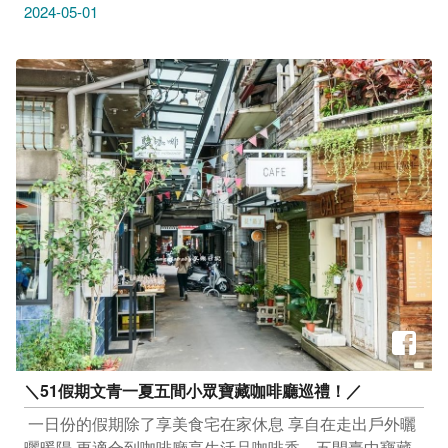
來更加密切！ 昨日推廣會晚會現場，由航空公司與多家
2024-05-01
台中業者贊助抽獎品 抽出最大獎德威航空台中-仁川來回
機票 住宿券 一日遊票券 機場接駁 觀光工廠DIY 等獎項！
幾乎人人有獎 現場氣氛high到最高點
＼51假期文青一夏五間小眾寶藏咖啡廳巡禮！／
​ 一日份的假期除了享美食宅在家休息 享自在走出戶外曬
曬暖陽 更適合到咖啡廳享生活品咖啡香 ​ ​ ​ 五間臺中寶藏