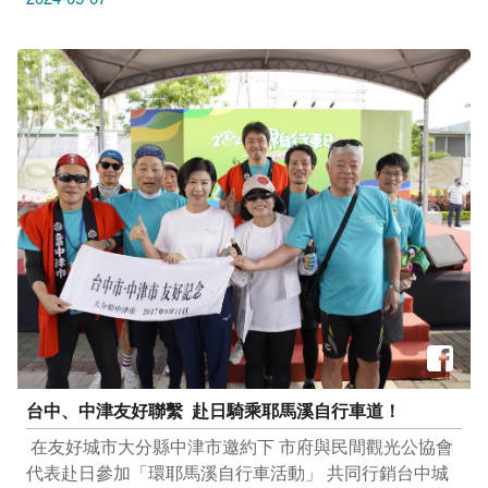
Polarstar 從頭上戴的遮陽帽到腳下踩的登山鞋 登山、露
營、旅遊一應俱全 一起成為專業又安全的登山咖吧！！
#山永遠都在 ​ #安全上山平安下山最重要 ​ 2024產業聯盟
合作優惠 5/6(一)起至12/31(二)止 至桃源戶外指定門市 憑
大玩台中APP中谷關七雄頁面完登紀錄 即可兌換下列完
登好禮 ​ 【5/6~7/31】 完登任一雄 來店消費不限金額，可
以499元加購防水圓盤帽一頂 ​ 【5/6~12/31】 完登任一雄
來店消費滿500元，可獲得百變頭巾一條 完登任三雄 可
獲得商品優惠折價券一張 完登一輪 來店兌換谷關七雄一
輪蝴蝶徽章可獲得圓領排汗T恤一件 ​ 注意事項 1、桃源戶
外兌換門市：大墩店、中清店、長圓店、逢甲店、中科
店、文心店、豐原店、大里店、太平店、彰化金馬店、彰
化中正店 2、贈品花色依門市現貨為主，數量有限換完為
止 3、山區氣候多變化，上山前請先查詢天氣狀況及交通
路況，預先規劃行程，並做好相關準備，才能玩得盡興又
台中、中津友好聯繫 ​ 赴日騎乘耶馬溪自行車道！ ‍
安全 ​ 活動詳情請見 https://travel.taichung.gov.tw/zh-
tw/event/activitydetail/8831
​ 在友好城市大分縣中津市邀約下 市府與民間觀光公協會
代表赴日參加「環耶馬溪自行車活動」 共同行銷台中城