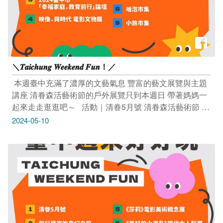
＼𝑻𝒂𝒊𝒄𝒉𝒖𝒏𝒈 𝑾𝒆𝒆𝒌𝒆𝒏𝒅 𝑭𝒖𝒏！／
​ 本週臺中充滿了濃厚的文藝氣息 豐富的藝文展覽與主題
講座 清眷森活藝術節的戶外展覽只到本週日 帶著媽媽一
起來走走逛逛吧～ ​ ​ 活動｜清眷5月號 清眷森活藝術節 x
戶外展覽 至5/12(日) 9:30–17:30（週一公休） 清眷有市
2024-05-10
✣ 假日市集 5/12(日) 13:00-17:00 小願市集 5/12(日)
10:00-16:00 午後散策 ✣ 街頭藝人假日展演
5/11(六)-5/12(日) 15:30–17:00 清水眷村文化園區 (臺中
市清水區中社路信義巷41號) 活動連結：
https://reurl.cc/z1rO40 -------------------------------- 活動｜與
科學家的奇幻之旅，遇見科學家系列講座
5/11(六)-5/12(日) 13:30-15:00 國立自然科學博物館 生命
科學廳B1F奇幻自然展區 (臺中市北區館前路一號) 活動連