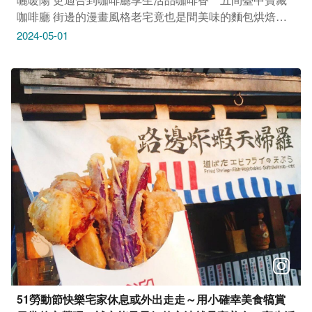
咖啡廳 街邊的漫畫風格老宅竟也是間美味的麵包烘焙坊
由四大品牌創辦的手沖咖啡製所，為您特製獨一無二風味
2024-05-01
榮獲兩次紅點設計的精品咖啡館 位於大甲鎮瀾宮附近，
因古典千層蛋糕而聞名 ​ ​ 還有超級特色的濃郁威士忌酒香
甜品 現在就讓我們一起來看看吧
51勞動節快樂宅家休息或外出走走～用小確幸美食犒賞