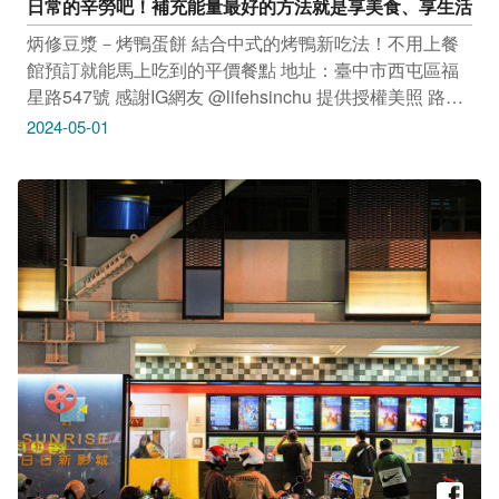
日常的辛勞吧！補充能量最好的方法就是享美食、享生活
炳修豆漿－烤鴨蛋餅 結合中式的烤鴨新吃法！不用上餐
館預訂就能馬上吃到的平價餐點 地址：臺中市西屯區福
星路547號 感謝IG網友 @lifehsinchu 提供授權美照 路邊
炸蝦天婦羅 一中街人氣炸物銅板價就能一次品嘗到炸
2024-05-01
蝦、炸魚、軟殼蟹的奢華組合 地址：臺中市北區育才北
路37號1樓旁 感謝IG網友 @momo_foodaily 提供授權美
照 紅屋頂關東煮 日式串燒×關東煮×排灣族美食的特色餐
廳，超酷味覺新體驗 地址：臺中市西屯區黎明路三段228
號 感謝IG網友@foodie_diary_85提供授權美照 只要
Tag@taichungtravels 就有機會讓你的美照在大玩台中
FB、IG、微博及臺中觀光旅遊網上曝光喔！ ​
#taichungtravels #travel #scenery #Landscape #taiwan
#taichung #discovertaichung #여행 #풍경 #観光 #旅行 #
風景 #台中 #大玩台中 #台中景點 #打卡景點 #台中風景 #
台中旅遊 #台中美食 #台中宵夜 #炳修豆漿 #烤鴨蛋餅 #
路邊炸蝦天婦羅 #紅屋頂關東煮