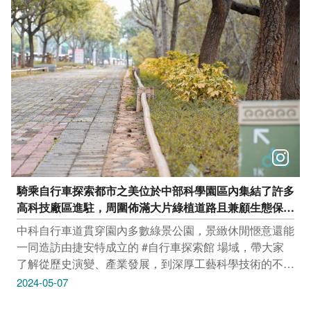
5/12(日) 12:00-20:00 迪卡儂北屯店 (臺中市北屯區中清路
二段1075號) 活動連結：https://reurl.cc/dnXkgy -------------
------------------- 市集｜啃泡市集 母親節 Luv U 300000000
5/11(六)–5/12(日) 14:00-20:00 金典綠園道 (臺中市西區
健行路1049號) 活動連結：https://reurl.cc/70eQqD ---------
----------------------- 市集｜小旅市集 5/11(六)—5/12(日)
11:00－20:00 臺中驛鐵道文化園區 (臺中市中區台灣大道
一段1號) 活動連結：https://www.tcrp.com.tw/activity/59
騎乘自行車探索都市之美位於中部科學園區內集結了許多
高科技廠區進駐，周圍佈滿大片綠植道路且兼顧生態保
育。
中科自行車道貫穿園內多數綠景公園，景緻休閒愜意還能
一同造訪由捷安特成立的 #自行車探索館 場域，帶大家
了解從歷史演變、產業發展，到深厚工藝科學技術的不凡
魅力 ‌ 中科自行車道 地址：臺中市西屯區環中路三段 自行
2024-05-07
車文化探索館 地址：臺中市西屯區東大路一段997號 米