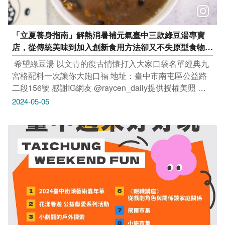
「立夏養身指南」解熱消暑補元氣臺中三款綠豆湯專賣
店，從傳統美味到加入創新食用方法卻又不失原型食物樣
貌的好滋味
‌ 希望綠豆湯 以文青的復古情懷打入大家口袋名單經典九
宮格配料一次讓你大飽口福 地址：臺中市南屯區公益路
二段156號 感謝IG網友 @raycen_daily提供授權美照 三
圓古早味綠豆湯 擁有多家分店的傳統美味專賣，超過30
2024-05-05
種口味的古早味甜湯是日常下午茶首選 地址：臺中市南
屯區黎明路二段279號 感謝IG網友 @abrabbit 提供授權
美照 大象綠豆湯 在地30年的小巷隱藏版人氣王滿滿媽媽
牌傳統回憶 地址：臺中市南區國光路88之1號 感謝IG網
友 @scottlin7778 提供授權美照 ‌ 只要
Tag@taichungtravels 就有機會讓你的美照在大玩台中
FB、IG、微博及臺中觀光旅遊網上曝光喔！ ​
#taichungtravels #travel #scenery #Landscape #taiwan
#taichung #discovertaichung #여행 #풍경 #観光 #旅行 #
風景 #台中 #大玩台中 #台中景點 #打卡景點 #台中風景 #