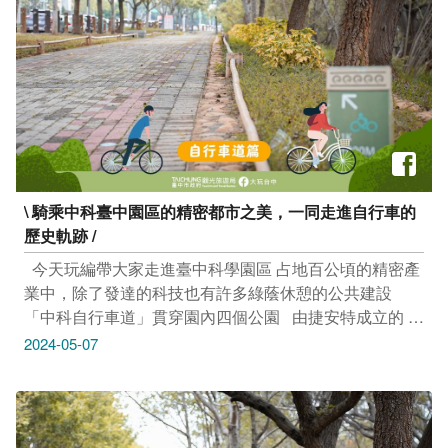
------------------- 市集｜啃泡市集 母親節 Luv U 300000000
科學廳B1F奇幻自然展區 (臺中市北區館前路一號) 活動連
5/11(六)–5/12(日) 14:00-20:00 金典綠園道 (臺中市西區
結：https://reurl.cc/p3Z8NQ -------------------------------- 活動
健行路1049號) 活動連結：https://reurl.cc/70eQqD ---------
｜2024臺中市「幸福家庭．教育前行」論壇 5/11(六)
----------------------- 市集｜小旅市集 5/11(六)—5/12(日)
8:50-11:40 惠文高中歌劇院 (臺中市南屯區公益路二段
11:00－20:00 臺中驛鐵道文化園區 (臺中市中區台灣大道
298號) 活動連結：https://reurl.cc/EjXLDg 報名連結：
一段1號) 活動連結：https://www.tcrp.com.tw/activity/59
https://forms.gle/GuBU7KYWGAmTwmMp7 報名前150名
且現場完成報到，將於結束後領取精美小禮物 ---------------
----------------- 展覽｜映像．興時代 電影文物展 至5/20(一)
\ 騎乘中科臺中園區的精密都市之美，一同走進自行車的
11:00-20:00 富興工廠 3F富興展演廳 (臺中市東區復興路
歷史軌跡 /
四段37巷2號2樓) 活動連結：https://reurl.cc/EjXeZv -------
------------------------- 展覽｜《莎莉》電影美術概念展
​ ​ 今天玩編帶大家走進臺中科學園區 占地百公頃的精密產
5/4(六)-5/26(日) 10:00–18:00（週二公休） BUBU ART
業中，除了發達的科技也有許多綠蔭休憩的公共建設
CAFE審計店 (臺中市西區向上路一段79巷66弄14號) 活
「中科自行車道」貫穿園內四個公園 ​ ​ 由捷安特成立的 #
動連結：https://reurl.cc/Ajy9zQ --------------------------------
自行車文化探索館 也在其中喔.ᐟ.ᐟ 享受都市慢活與美景
2024-05-07
展覽｜《美好的小混亂》當代六人聯展 5/4(六)–6/30(日)
更加親近城市的每一個角落 ​ ​ ​ 暑假開始自行車文化探索館
11:00-19:00 大雋藝術 Rich Art Gallery (臺中市南屯區惠
有＂小小推廣員夏令營活動＂喲.ᐟ.ᐟ 提供文化導覽介紹、
文路489號) 活動連結：https://reurl.cc/Ajy9zQ ---------------
各式自行車體驗應用、簡易維修實作體驗等，讓孩子們有
----------------- 市集｜飛爾市集。友善地球日 5/11(六)–
更多元的能力來探索世界更多相關資訊詳貼文照片介紹