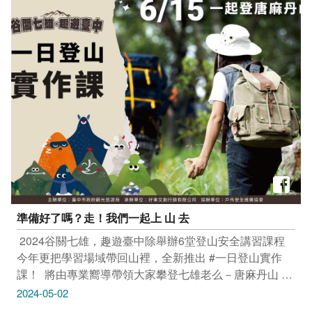
니의 “손맛”을 즐겨보세요. ‌ 溫叨古早味料理餐廳 地址：
臺中市北屯區太原路三段191號 叁食初 地址：臺中市北
區西屯路一段492巷54弄4號 感謝IG網友
@foodietime927 提供授權美照 方正谷眷村菜餐館 地
址：臺中市北屯區天祥街19號 感謝IG網友
andylouistabris 提供授權美照 ‌ 只要Tag@taichungtravels
就有機會讓你的美照在大玩台中FB、IG、微博及臺中觀
光旅遊網上曝光喔！ ​ #taichungtravels #travel #scenery
#Landscape #taiwan #taichung #discovertaichung #여
행 #풍경 #観光 #旅行 #風景 #台中 #大玩台中 #台中景點
#打卡景點 #台中風景 #台中旅遊 #台中美食 #台中餐廳 #
溫叨古早味料理餐廳 #叁食初 #方正谷眷村菜餐館
準備好了嗎？走！我們一起上 山 去
​ 2024谷關七雄，趣遊臺中除舉辦6堂登山安全講習課程
今年更把學習場域帶回山裡，全新推出 #一日登山實作
課！ ​ 將由專業嚮導帶領大家攀登七雄老么－唐麻丹山 一
邊爬山，一邊學習 #迷途處置、#無痕山林 等專業知識 扎
2024-05-02
實培訓大家的山之力 ​ ▍ 活動時間：2024年6月15日 星期