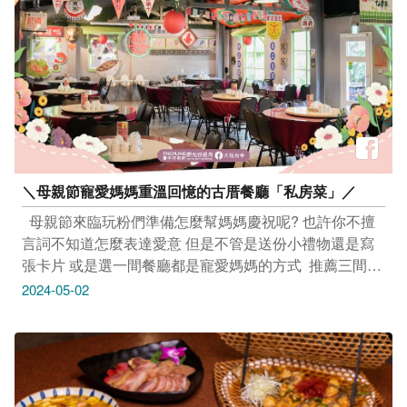
- 市集｜大兵市集 Soldier Market 5/4(六)—5/5(日)11:00～
https://reurl.cc/QR750Z -------------------------------- 活動｜小
20:00 北屯新村文創園區 (臺中市北屯區天祥街19號) 活動
劇龍的戶外探索 親子植栽導覽X小木龍彩繪X午茶小點心
連結：https://reurl.cc/QRjAK5
5/4(六)16:00～17:40 臺中國家歌劇院 (臺中市西屯區惠來
路二段101號) ※大人、小孩均需購票喲 活動連結：
https://reurl.cc/z1Ma67 -------------------------------- 活動｜
2024臺中站 ▸ 阿秋派現場藝術創作派對 5/4(六)10:00～
19:00 精神時光屋滑板道場 (臺中市大肚區興和路191-11
號) 活動連結：https://reurl.cc/4r4z33 ----------------------------
＼母親節寵愛媽媽重溫回憶的古厝餐廳「私房菜」／
---- 活動｜菜市場色彩小學堂＋麻薏湯體驗 5/4(六)09:30
～12:00 第四市場 (臺中市東區南京路36號) 活動連結：
​ ​ 母親節來臨玩粉們準備怎麼幫媽媽慶祝呢? 也許你不擅
https://reurl.cc/aqkY1Z -------------------------------- 活動｜
言詞不知道怎麼表達愛意 但是不管是送份小禮物還是寫
❰親職講座❱ 從戲劇角色與關係談家庭關係 5/4(六)10:00
張卡片 或是選一間餐廳都是寵愛媽媽的方式 ​ 推薦三間臺
～17:00 臺中市西區忠明南路203號2樓 活動連結：
中知名古厝餐廳口袋名單 復古的磨石磁磚地搭配熟悉的
2024-05-02
https://reurl.cc/8vWaeb -------------------------------- 市集｜飛
古早味台菜 平凡不過度包裝的餐廳裝潢 卻著重在將經典
爾市集。米平方商場 5/4(六)12:00～21:00、5/5(日)12:00
餐點變得更加不凡 ​ ​ 沒有預定是吃不到這樣的美味「私房
～20:00 米平方商場(臺中市西屯區國安一路168號) 活動
菜」.ᐟ.ᐟ 在這個值得紀念的日子裡 全家人好好的聚在一
連結：https://reurl.cc/dnXkgy -------------------------------- 市
起，聊聊天、分享生活
集｜小旅市集 5/4(六)－5/5(日)11:00～20:00 臺中驛鐵道