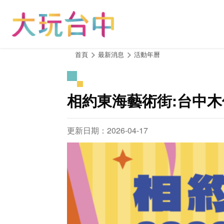
跳
到
主
要
內
:::
首頁
最新消息
活動年曆
容
區
塊
相約東海藝術街:台中木
更新日期：2026-04-17