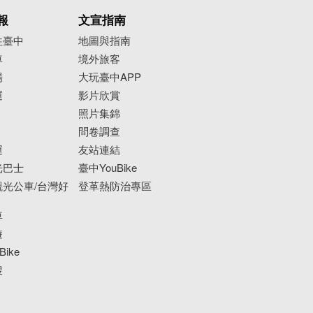
報
文宣指南
往臺中
地圖與指南
車
境外旅客
場
大玩臺中APP
運
影片欣賞
照片集錦
問卷調查
運
友站連結
光巴士
臺中YouBike
光公車/台灣好
登革熱防治專區
車
遊
ike
搜