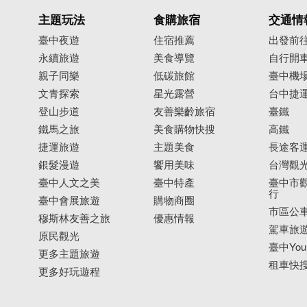
主題玩法
食購旅宿
交通情
臺中夜遊
住宿推薦
出發前
永續旅遊
美食導覽
自行開
親子同樂
低碳旅館
臺中機
文青探索
星光露營
台中捷
登山步道
友善樂齡旅宿
臺鐵
鐵馬之旅
美食購物快搜
高鐵
捷運旅遊
主題美食
長途客
銀髮漫遊
饗用美味
台灣觀
臺中人文之美
臺中特產
臺中市觀
行
臺中會展旅遊
購物商圈
市區公
穆斯林友善之旅
優惠情報
駕車旅
原民觀光
臺中YouB
更多主題旅遊
租車快
更多好玩遊程