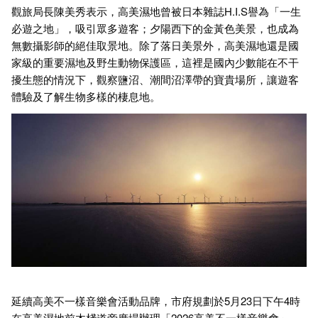
觀旅局長陳美秀表示，高美濕地曾被日本雜誌H.I.S譽為「一生
必遊之地」，吸引眾多遊客；夕陽西下的金黃色美景，也成為
無數攝影師的絕佳取景地。除了落日美景外，高美濕地還是國
家級的重要濕地及野生動物保護區，這裡是國內少數能在不干
擾生態的情況下，觀察鹽沼、潮間沼澤帶的寶貴場所，讓遊客
體驗及了解生物多樣的棲息地。
延續高美不一樣音樂會活動品牌，市府規劃於5月23日下午4時
在高美濕地前木棧道旁廣場辦理「2026高美不一樣音樂會」，