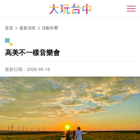
跳
到
開
主
要
首頁
最新消息
活動年曆
內
容
區
高美不一樣音樂會
塊
更新日期：2026-05-15