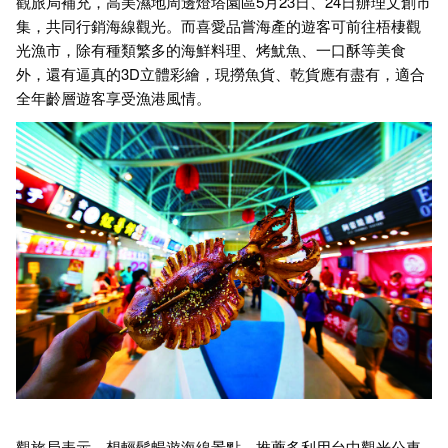
觀旅局補充，高美濕地周邊燈塔園區5月23日、24日辦理文創市
集，共同行銷海線觀光。而喜愛品嘗海產的遊客可前往梧棲觀
光漁市，除有種類繁多的海鮮料理、烤魷魚、一口酥等美食
外，還有逼真的3D立體彩繪，現撈魚貨、乾貨應有盡有，適合
全年齡層遊客享受漁港風情。
觀旅局表示，想輕鬆暢遊海線景點，推薦多利用台中觀光公車