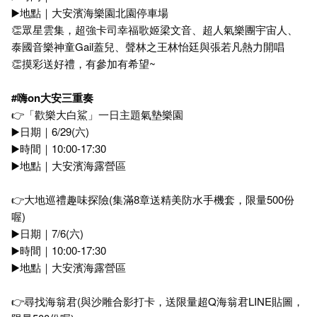
▶️地點｜大安濱海樂園北園停車場
👏眾星雲集，超強卡司幸福歌姬梁文音、超人氣樂團宇宙人、
泰國音樂神童Gail蓋兒、聲林之王林怡廷與張若凡熱力開唱
👏摸彩送好禮，有參加有希望~
#
嗨on
大安三重奏
👉「歡樂大白鯊」一日主題氣墊樂園
▶️日期｜6/29(六)
▶️時間｜10:00-17:30
▶️地點｜大安濱海露營區
👉大地巡禮趣味探險(集滿8章送精美防水手機套，限量500份
喔)
▶️日期｜7/6(六)
▶️時間｜10:00-17:30
▶️地點｜大安濱海露營區
👉尋找海翁君(與沙雕合影打卡，送限量超Q海翁君LINE貼圖，