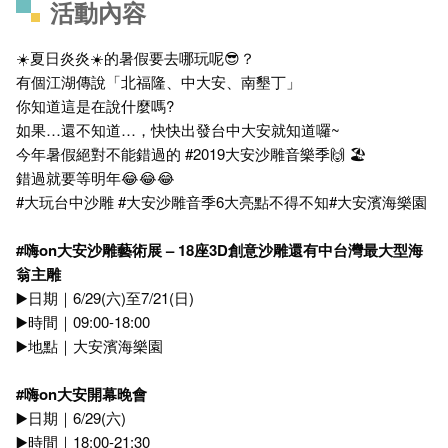
活動內容
☀️夏日炎炎☀️的暑假要去哪玩呢😎？
有個江湖傳說「北福隆、中大安、南墾丁」
你知道這是在說什麼嗎?
如果…還不知道…，快快出發台中大安就知道囉~
今年暑假絕對不能錯過的 #2019大安沙雕音樂季🙌 🏖
錯過就要等明年😂😂😂
#大玩台中沙雕 #大安沙雕音季6大亮點不得不知#大安濱海樂園
#
嗨on
大安沙雕藝術展 – 18
座3D
創意沙雕還有中台灣最大型海
翁主雕
▶️日期｜6/29(六)至7/21(日)
▶️時間｜09:00-18:00
▶️地點｜大安濱海樂園
#
嗨on
大安開幕晚會
▶️日期｜6/29(六)
▶️時間｜18:00-21:30