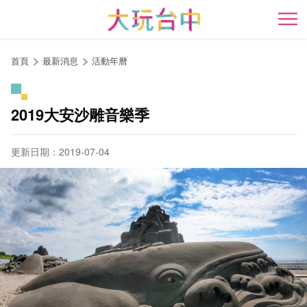
跳
到
開
主
要
首頁
最新消息
活動年曆
內
容
區
2019大安沙雕音樂季
塊
更新日期：2019-07-04