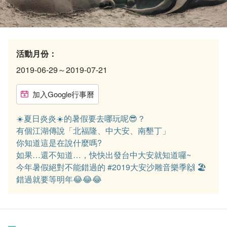
活動月份：
2019-06-29～2019-07-21
加入Google行事曆
☀️夏日炎炎☀️的暑假要去哪玩呢😎？
有個江湖傳說「北福隆、中大安、南墾丁」
你知道這是在說什麼嗎?
如果…還不知道…，快快出發台中大安就知道囉~
今年暑假絕對不能錯過的 #2019大安沙雕音樂季🙌 🏖
錯過就要等明年😂😂😂