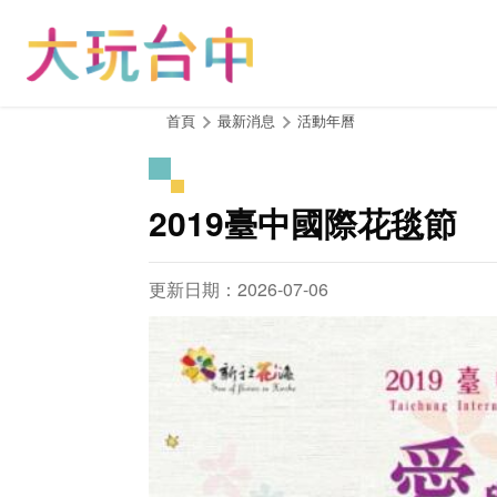
跳
到
主
要
內
:::
首頁
最新消息
活動年曆
容
區
塊
2019臺中國際花毯節
更新日期：2026-07-06