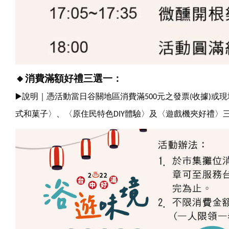
🔸
消費滿額好禮三選一
：
▶
說明｜憑活動當日谷關地區消費滿500元之發票(收據)
式和菓子〉、〈原住民特色DIY體驗〉及〈遊戲機夾好禮〉