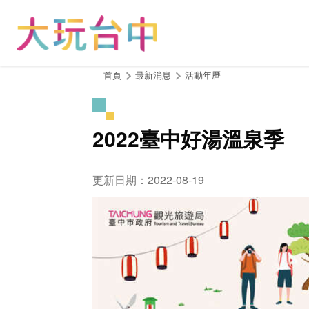
跳
到
主
要
內
:::
首頁
最新消息
活動年曆
容
區
塊
2022臺中好湯溫泉季
更新日期：2022-08-19