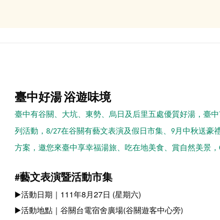
臺中好湯
浴遊味境
臺中有谷關、大坑、東勢、烏日及后里五處優質好湯，臺中市政府
列活動，8/27在谷關有藝文表演及假日市集、9月中秋送
方案，邀您來臺中享幸福湯旅、吃在地美食、賞自然美景，CH
#
藝文表演暨活動市集
▶
活動日期｜111年8
27
(
)
月
日
星期六
▶
活動地點｜谷關台電宿舍廣場(谷關遊客中心旁)