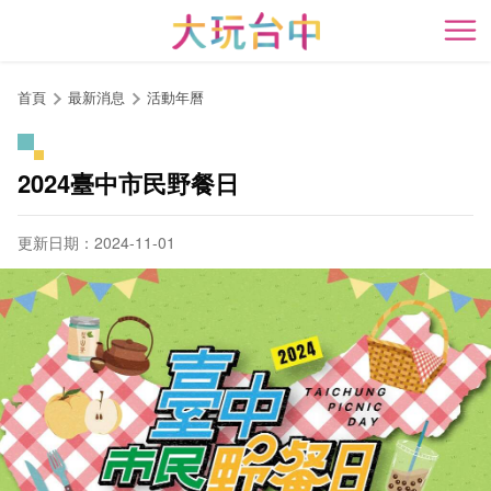
跳
到
開
主
要
首頁
最新消息
活動年曆
內
容
區
2024臺中市民野餐日
塊
更新日期：2024-11-01