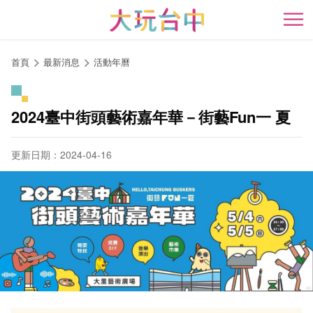
跳
到
開
主
要
首頁
最新消息
活動年曆
內
容
區
2024臺中街頭藝術嘉年華－街藝Fun一 夏
塊
更新日期：2024-04-16