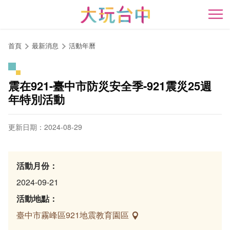
跳
到
開
主
要
首頁
最新消息
活動年曆
內
容
區
震在921-臺中市防災安全季-921震災25週
塊
年特別活動
更新日期：2024-08-29
活動月份：
2024-09-21
活動地點：
臺中市霧峰區921地震教育園區