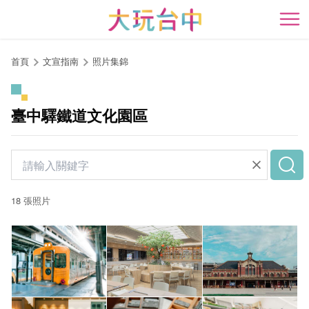
跳
到
開
主
要
首頁
文宣指南
照片集錦
內
容
區
臺中驛鐵道文化園區
塊
18 張照片