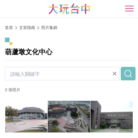
跳
到
開
主
要
首頁
文宣指南
照片集錦
內
容
區
葫蘆墩文化中心
塊
3 張照片