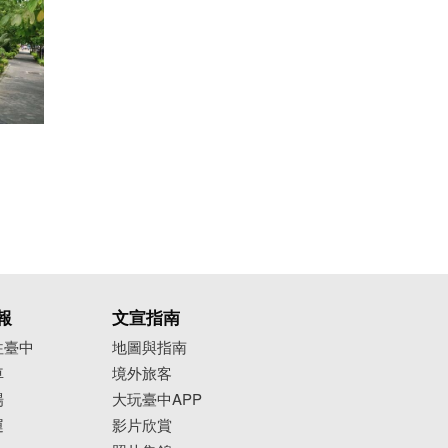
報
文宣指南
往臺中
地圖與指南
車
境外旅客
場
大玩臺中APP
運
影片欣賞