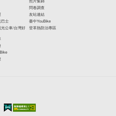
照片集錦
問卷調查
運
友站連結
光巴士
臺中YouBike
光公車/台灣好
登革熱防治專區
車
遊
ike
搜