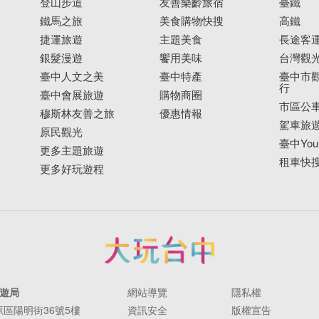
登山步道
友善樂齡旅宿
臺鐵
鐵馬之旅
美食購物快搜
高鐵
捷運旅遊
主題美食
長途客
銀髮漫遊
饗用美味
台灣觀
臺中人文之美
臺中特產
臺中市觀
行
臺中會展旅遊
購物商圈
市區公
穆斯林友善之旅
優惠情報
駕車旅
原民觀光
臺中YouB
更多主題旅遊
租車快
更多好玩遊程
遊局
網站導覽
隱私權
豐原區陽明街36號5樓
資訊安全
版權宣告