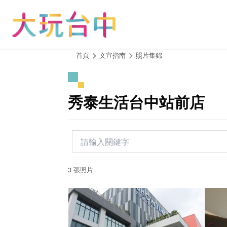
跳
到
主
要
內
:::
首頁
文宣指南
照片集錦
容
區
塊
秀泰生活台中站前店
3 張照片