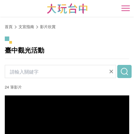
跳
到
開
主
要
首頁
文宣指南
影片欣賞
內
容
區
臺中觀光活動
塊
24 筆影片