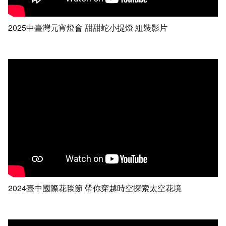
2025中臺灣元宵燈會 甜甜蛇小提燈 組裝影片
2024臺中國際花毯節 帶你穿越時空探索太空花境