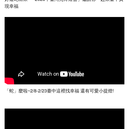
現幸福
「蛇」麼啦~2/8-2/23臺中這裡找幸福 還有可愛小提燈!