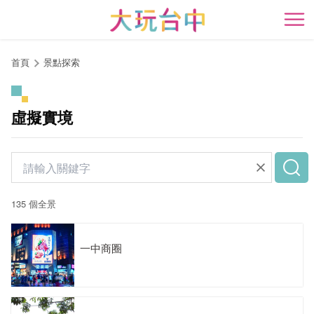
跳
到
開
主
要
首頁
景點探索
內
容
區
虛擬實境
塊
135 個全景
一中商圈