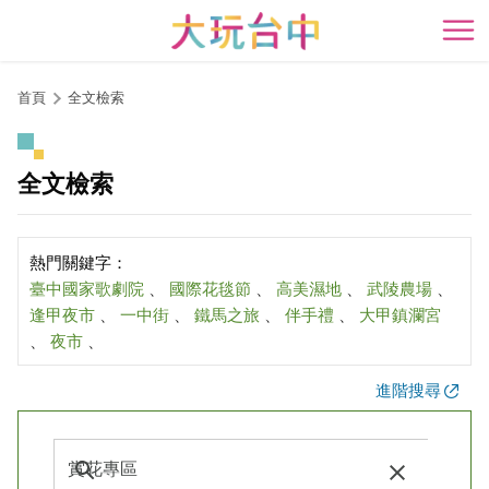
跳
到
開
主
要
首頁
全文檢索
內
容
區
全文檢索
塊
熱門關鍵字：
臺中國家歌劇院
、
國際花毯節
、
高美濕地
、
武陵農場
、
逢甲夜市
、
一中街
、
鐵馬之旅
、
伴手禮
、
大甲鎮瀾宮
、
夜市
、
進階搜尋