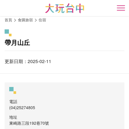
跳
到
開
主
首頁
食購旅宿
住宿
要
內
容
帶月山丘
區
塊
更新日期：2025-02-11
電話
(04)25274805
地址
東崎路三段192巷70號