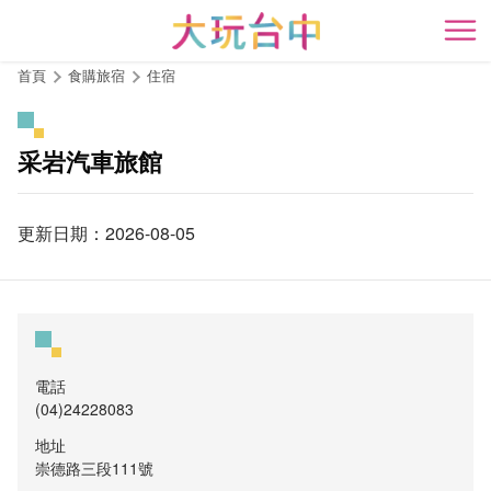
跳
到
開
主
首頁
食購旅宿
住宿
要
內
容
采岩汽車旅館
區
塊
更新日期：2026-08-05
電話
(04)24228083
地址
崇德路三段111號