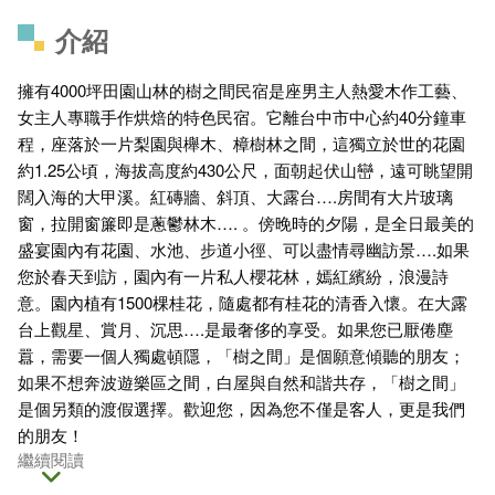
介紹
擁有4000坪田園山林的樹之間民宿是座男主人熱愛木作工藝、
女主人專職手作烘焙的特色民宿。它離台中市中心約40分鐘車
程，座落於一片梨園與櫸木、樟樹林之間，這獨立於世的花園
約1.25公頃，海拔高度約430公尺，面朝起伏山巒，遠可眺望開
闊入海的大甲溪。紅磚牆、斜頂、大露台….房間有大片玻璃
窗，拉開窗簾即是蔥鬱林木…. 。傍晚時的夕陽，是全日最美的
盛宴園內有花園、水池、步道小徑、可以盡情尋幽訪景….如果
您於春天到訪，園內有一片私人櫻花林，嫣紅繽紛，浪漫詩
意。園內植有1500棵桂花，隨處都有桂花的清香入懷。在大露
台上觀星、賞月、沉思….是最奢侈的享受。如果您已厭倦塵
囂，需要一個人獨處頓隱，「樹之間」是個願意傾聽的朋友；
如果不想奔波遊樂區之間，白屋與自然和諧共存，「樹之間」
是個另類的渡假選擇。歡迎您，因為您不僅是客人，更是我們
的朋友！
繼續閱讀