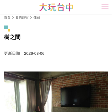
跳
到
開
主
首頁
食購旅宿
住宿
要
內
容
樹之間
區
塊
更新日期：2026-08-06