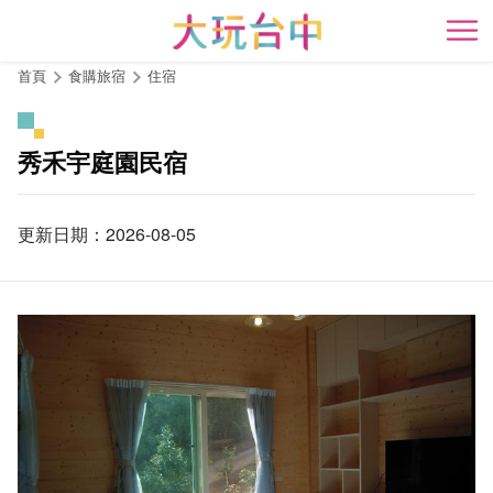
跳
到
開
主
首頁
食購旅宿
住宿
要
內
容
秀禾宇庭園民宿
區
塊
更新日期：2026-08-05