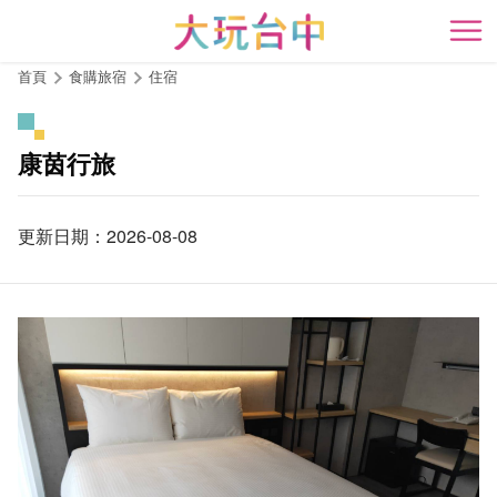
跳
到
開
主
首頁
食購旅宿
住宿
要
內
容
康茵行旅
區
塊
更新日期：2026-08-08