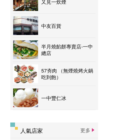
又見一炊煙
中友百貨
半月燒餡餅專賣店-一中
總店
57夯肉 （無煙燒烤火鍋
吃到飽）
一中豐仁冰
人氣店家
更多