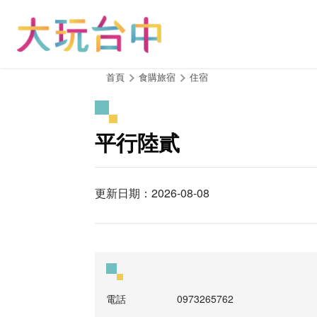
跳
到
主
要
內
:::
首頁
食購旅宿
住宿
容
區
塊
平行陸貳
更新日期：2026-08-08
電話
0973265762