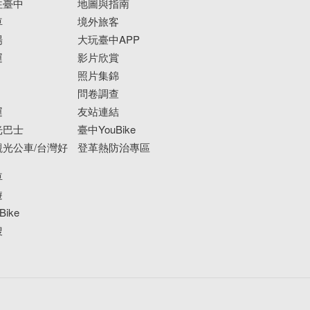
往臺中
地圖與指南
車
境外旅客
場
大玩臺中APP
運
影片欣賞
照片集錦
問卷調查
運
友站連結
光巴士
臺中YouBike
光公車/台灣好
登革熱防治專區
車
遊
ike
搜