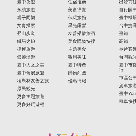
臺中夜遊
住宿推薦
出發前
永續旅遊
美食導覽
自行開
親子同樂
低碳旅館
臺中機
文青探索
星光露營
台中捷
登山步道
友善樂齡旅宿
臺鐵
鐵馬之旅
美食購物快搜
高鐵
捷運旅遊
主題美食
長途客
銀髮漫遊
饗用美味
台灣觀
臺中人文之美
臺中特產
臺中市觀
行
臺中會展旅遊
購物商圈
市區公
穆斯林友善之旅
優惠情報
駕車旅
原民觀光
臺中YouB
更多主題旅遊
租車快
更多好玩遊程