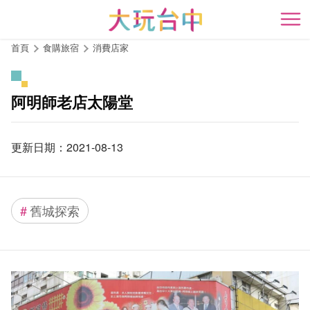
跳
到
開
主
首頁
食購旅宿
消費店家
要
內
容
阿明師老店太陽堂
區
塊
更新日期：2021-08-13
#
舊城探索