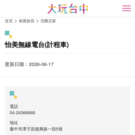
跳
到
開
主
首頁
食購旅宿
消費店家
要
內
容
怡美無線電台(計程車)
區
塊
更新日期：2026-06-17
電話
04-24366666
地址
臺中市潭子區復興路一段5巷