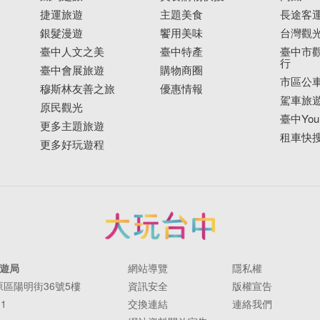
捷運旅遊
主題美食
長途客
銀髮漫遊
饗用美味
台灣觀
臺中人文之美
臺中特產
臺中市觀
行
臺中會展旅遊
購物商圈
市區公
穆斯林友善之旅
優惠情報
駕車旅
原民觀光
臺中YouB
更多主題旅遊
租車快
更多好玩遊程
遊局
網站導覽
隱私權
豐原區陽明街36號5樓
資訊安全
版權宣告
11
交換連結
連絡我們