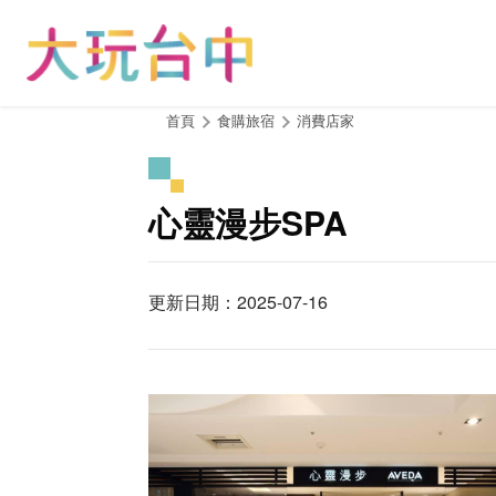
跳
到
主
要
內
:::
首頁
食購旅宿
消費店家
容
區
塊
心靈漫步SPA
更新日期：2025-07-16