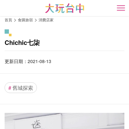
跳
到
開
主
首頁
食購旅宿
消費店家
要
內
容
Chichic七柒
區
塊
更新日期：2021-08-13
#
舊城探索