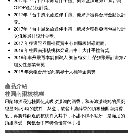
2017年「台中風采旅遊伴手禮」糖果盒獲選第11屆台灣
OTOP產品設計獎。
2017年「台中風采旅遊伴手禮」糖果盒獲得台灣金點設計
獎。
2017年「台中風采旅遊伴手禮」糖果盒獲得亞洲包裝設計
交流展最佳設計金獎。
2017 年獲選證券櫃檯買賣中心創櫃板輔導廠商。
2018 年桂圓南棗核桃糕榮選台中十大伴手禮首獎。
2018年丰丹嚴選本舖創辦人 鄉蓓梅女士 榮獲飛雁計畫第7
屆女性創業菁英
2018 年榮獲台灣省商業界十大標竿企業獎
產品介紹
桂圓南棗核桃糕
用蘭姆酒浸泡桂圓使其吸收濃濃的酒香，和著濃濃純純的黑棗
經歷3個小時的攪拌、熬煮，散發出濃醇香的頂級桂圓南棗香
氣，再將烤酥過的核桃拌入其中，不甜不膩不黏牙，是滿足的
頂級享受。榮獲台中市特色優質伴手禮。