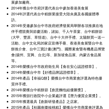
展參加廠商。
2014年獲台中市府評選代表台中參加香港美食展
2014年評選代表台中糕餅業接受大陸央廣及各國媒體專
訪。
2014年受邀參加台中市政府經濟發展局舉辦各項推廣在地
伴手禮競賽與節慶活動，諸如、千人午茶宴、台中糕餅節
(大甲、豐原、草悟道)、台中十大伴手禮、太陽餅買一送一
活動、台中文化局20家店宣傳手冊、香港美食展暨台中名
餅推介會、台中三寶計畫(澳門)、國際素食暨有機產品博覽
會(揚州、宜興、台北)等、新加坡食品展、內蒙古食品展
等。
2014年榮獲台中市政府衛生局【食在安心認證標章】。
2014年榮獲台中市【好禮品牌認證標章】。
2014年產品【幸福Q餅】榮獲台中市商業會評選為特色優
質伴手禮。
2014年榮獲台中糕餅節【創意麵包組優勝獎】。
2015年獲頒行政院中小企業處評選【潛力優質企業獎】。
2015年獲選最具【創新研發產品】之店家。
2015年產品【桂圓南棗核桃糕】榮獲台中市商業會評選為