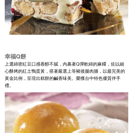
幸福Q餅
上選綿密紅豆口感香醇不膩，內裹著Q彈軟綿的麻糬，佐以細
心酥烤的紅土鴨蛋黃，搭著嚴選上等豬後腿肉脯，以最完美的
黃金比例，呈現出糕餅的鹹香味美。榮獲台中特色優質伴手
禮。