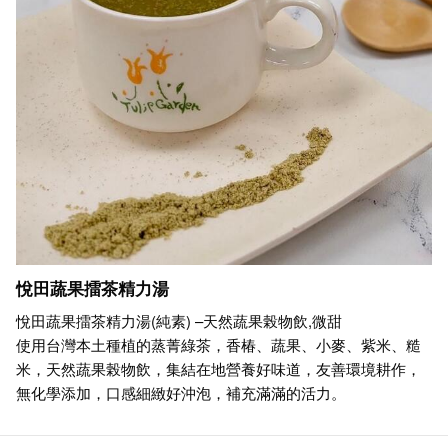
悅田蔬果擂茶精力湯
悅田蔬果擂茶精力湯(純素) –天然蔬果榖物飲,微甜
使用台灣本土種植的蒸菁綠茶，香椿、蔬果、小麥、紫米、糙
米，天然蔬果榖物飲，集結在地營養好味道，友善環境耕作，
無化學添加，口感細緻好沖泡，補充滿滿的活力。