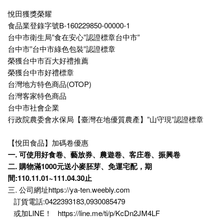
悅田獲獎榮耀
食品業登錄字號B-160229850-00000-1
台中市衛生局”食在安心”認證標章台中市”
台中市”台中市綠色包裝”認證標章
榮獲台中市百大好禮推薦
榮獲台中市好禮標章
台灣地方特色商品(OTOP)
台灣客家特色商品
台中市社會企業
行政院農委會水保局【臺灣在地優質農產】”山守現”認證標章
【悅田食品】加碼卷優惠
一.
可使用好食卷、藝放券、農遊卷、客庄卷、振興卷
二. 購物滿1000元送小麥胚芽、免運宅配，期
間:110.11.01~111.04.30止
三. 公司網址https://ya-ten.weebly.com
訂貨電話:0422393183,0930085479
或加LINE！
https://line.me/ti/p/KcDn2JM4LF