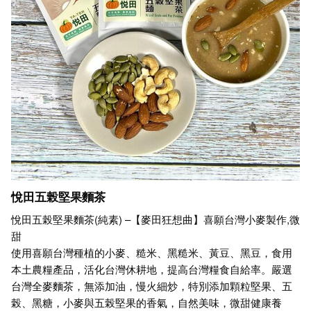
悅田五榖堅果麵茶
悅田五榖堅果麵茶(純素) –【麥田狂想曲】喜願台灣小麥製作,微
甜
使用喜願台灣種植的小麥、糙米、黑糙米、黃豆、黑豆，食用
本土農糧產品，活化台灣休耕地，提高台灣糧食自給率。嚴選
台灣全麥麵茶，無添加油，慢火細炒，特別添加顆粒堅果、五
榖、黑糖，小麥與五榖堅果的香氣，自然美味，微甜健康養