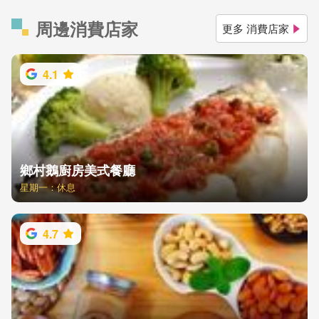
周邊消費店家
更多 消費店家
4.1
鄉村鵝廚房美式餐廳
星期一：休息
4.7