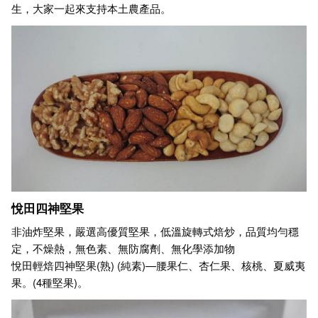
生，大家一起來支持本土農產品。
悅田四神堅果
非油炸堅果，嚴選高優質堅果，低溫旋轉式焙炒，品質均勻穩
定，不燥熱，無色素、無防腐劑、無化學添加物
悅田輕焙四神堅果(熟) (純素)—腰果仁、杏仁果、核桃、夏威夷
果。(4種堅果)。