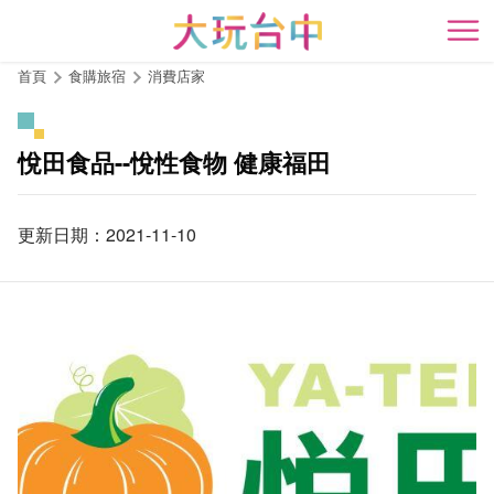
跳
到
開
主
首頁
食購旅宿
消費店家
要
內
容
悅田食品--悅性食物 健康福田
區
塊
更新日期：2021-11-10