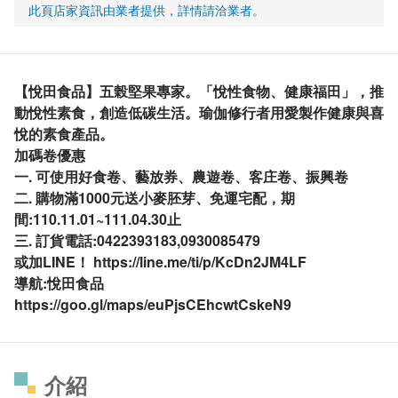
此頁店家資訊由業者提供，詳情請洽業者。
【悅田食品】­­­五榖堅果專家。「悅性食物、健康福田」，推
動悅性素食，創造低碳生活。瑜伽修行者用愛製作健康與喜
悅的素食產品。
加碼卷優惠
一. 可使用好食卷、藝放券、農遊卷、客庄卷、振興卷
二. 購物滿1000元送小麥胚芽、免運宅配，期
間:110.11.01~111.04.30止
三. 訂貨電話:0422393183,0930085479
或加LINE！ https://line.me/ti/p/KcDn2JM4LF
導航:悅田食品
https://goo.gl/maps/euPjsCEhcwtCskeN9
介紹