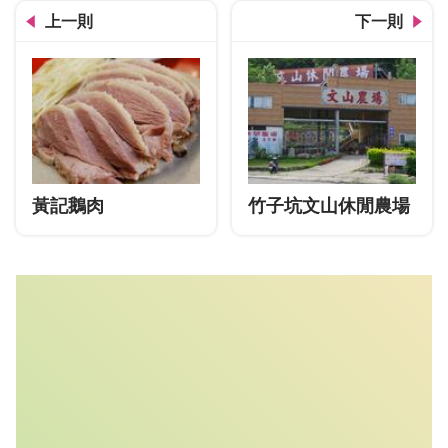
上一則
下一則
黃記鵝肉
竹子坑文山休閒農場