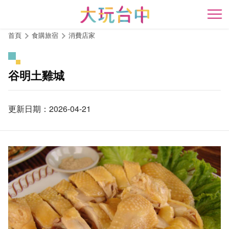
跳
到
開
主
首頁
食購旅宿
消費店家
要
內
容
谷明土雞城
區
塊
更新日期：2026-04-21