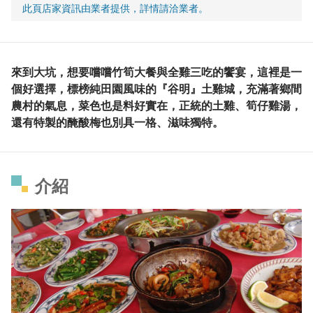
此頁店家資訊由業者提供，詳情請洽業者。
來到大坑，想要嚐嚐竹筍大餐與全雞三吃的饗宴，這裡是一
個好選擇，標榜純田園風味的『谷明』土雞城，充滿著鄉間
農村的氣息，菜色也是料好實在，正統的土雞、筍仔雞湯，
還有特製的醃酸梅也別具一格、滋味獨特。
介紹