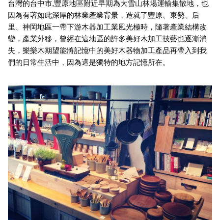
台灣的台中市,豐原地區附近早期為大雪山林場運輸集散地，也
因為有著如此深厚的林業產業背景，造就了豐原、東勢、后
里、神岡地區一帶下游木器加工業風光極時，隨著產業結構改
變，產業外移，曾經在這地區的許多美好木加工技藝也逐漸消
失，樂樂木期望能將記憶中的美好木器物加工產品再帶入到我
們的日常生活中，因為這是獨特的地方記憶所在。