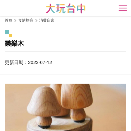
跳
到
開
主
首頁
食購旅宿
消費店家
要
內
容
樂樂木
區
塊
更新日期：2023-07-12