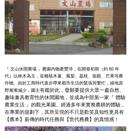
『 文山休閒農場 』農園內物產豐沛，在開發初期（約 60 年
代）以林木為主，並種植木薯、鳳梨、荔枝、龍眼、芒果等農
作物。由於工商時代進步帶來都市生活的緊張與繁忙，綠地原
有鑑於此，發願要提供大眾一處自然、
野漸漸減少，園主
趣味兼具教育性的休閒園地，並成為中部第一家『 體驗
農業生活 』的觀光果園。
經過多年來實務農耕的體驗，
在專業的規劃下，其所呈現的不只是歡笑及知性更具有
【農本】薪傳的時代任務與【世代務農】的真情感！