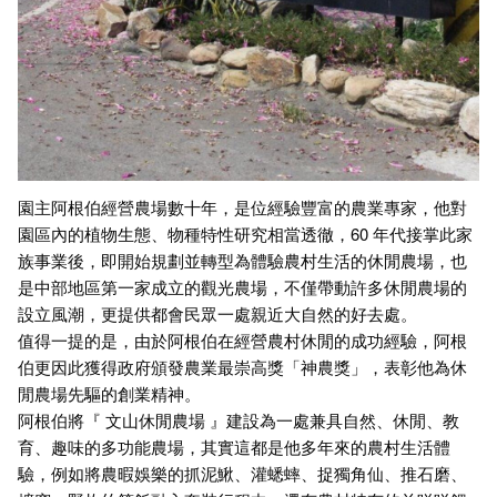
園主阿根伯經營農場數十年，是位經驗豐富的農業專家，他對
園區內的植物生態、物種特性研究相當透徹，60 年代接掌此家
族事業後，即開始規劃並轉型為體驗農村生活的休閒農場，也
是中部地區第一家成立的觀光農場，不僅帶動許多休閒農場的
設立風潮，更提供都會民眾一處親近大自然的好去處。
值得一提的是，由於阿根伯在經營農村休閒的成功經驗，阿根
伯更因此獲得政府頒發農業最崇高獎「神農獎」，表彰他為休
閒農場先驅的創業精神。
阿根伯將『 文山休閒農場 』建設為一處兼具自然、休閒、教
育、趣味的多功能農場，其實這都是他多年來的農村生活體
驗，例如將農暇娛樂的抓泥鰍、灌蟋蟀、捉獨角仙、推石磨、