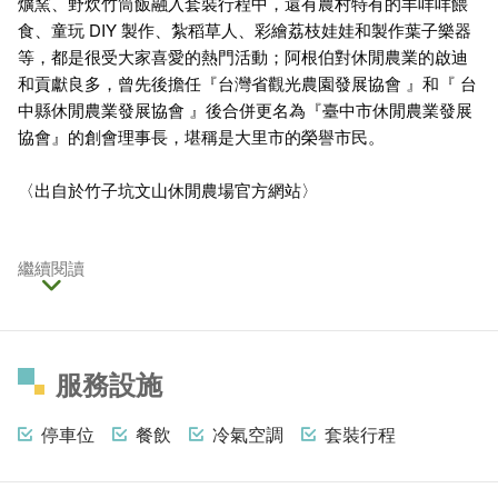
爌窯、野炊竹筒飯融入套裝行程中，還有農村特有的羊咩咩餵
食、童玩 DIY 製作、紮稻草人、彩繪荔枝娃娃和製作葉子樂器
等，都是很受大家喜愛的熱門活動；阿根伯對休閒農業的啟迪
和貢獻良多，曾先後擔任『台灣省觀光農園發展協會 』和『 台
中縣休閒農業發展協會 』後合併更名為『臺中市休閒農業發展
協會』的創會理事長，堪稱是大里市的榮譽市民。
〈出自於竹子坑文山休閒農場官方網站〉
繼續閱讀
服務設施
停車位
餐飲
冷氣空調
套裝行程