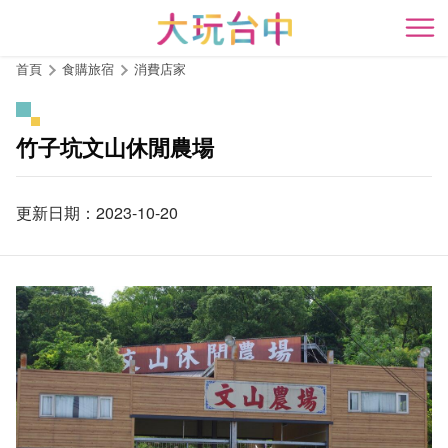
跳
到
開
主
首頁
食購旅宿
消費店家
要
內
容
竹子坑文山休閒農場
區
塊
更新日期：2023-10-20