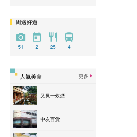
周邊好遊
51
2
25
4
人氣美食
更多
又見一炊煙
中友百貨