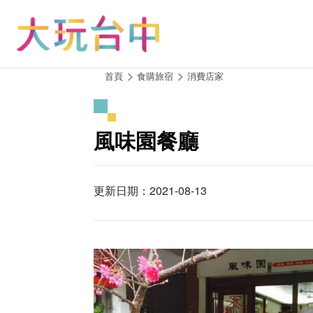
跳
到
主
要
內
:::
首頁
食購旅宿
消費店家
容
區
塊
風味園餐廳
更新日期：2021-08-13