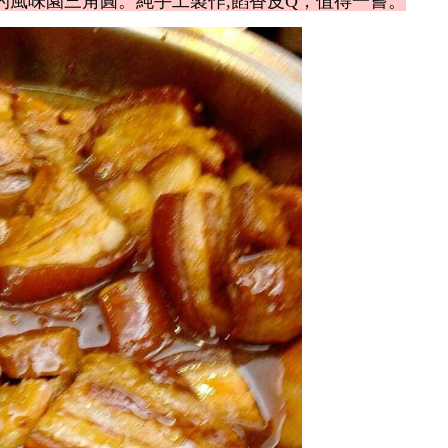
的風味園三角圓。純手工製作,餡香皮Q，值得一嘗。