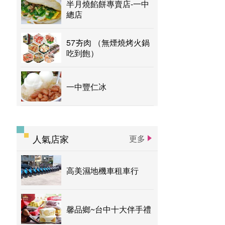
半月燒餡餅專賣店-一中
總店
57夯肉 （無煙燒烤火鍋
吃到飽）
一中豐仁冰
人氣店家
更多
高美濕地機車租車行
馨品鄉~台中十大伴手禮