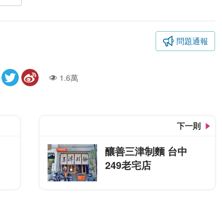
問題通報
1.6萬
人氣
下一則
釀善三津制麵 台中
249老宅店