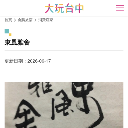
跳
到
開
主
首頁
食購旅宿
消費店家
要
內
容
東風雅舍
區
塊
更新日期：2026-06-17