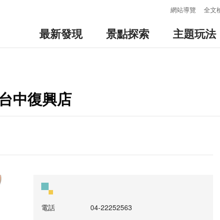
:::
網站導覽
全文
最新發現
景點探索
主題玩法
-台中復興店
電話
04-22252563