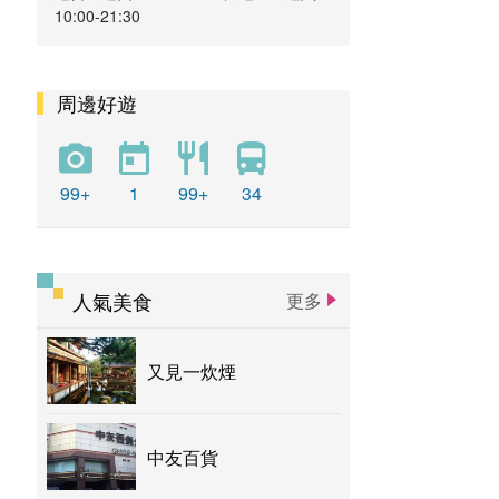
10:00-21:30
周邊好遊
99+
1
99+
34
人氣美食
更多
又見一炊煙
中友百貨