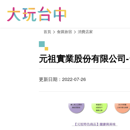
跳
到
主
要
內
:::
首頁
食購旅宿
消費店家
容
區
塊
元祖實業股份有限公司
更新日期：2022-07-26