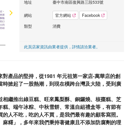
地址
臺中市南區復興路三段533號
網站
官方網站
Facebook
類型
消費
此頁店家資訊由業者提供，詳情請洽業者。
對產品的堅持，從1981 年元祖第一家店-萬華店的創
當時掀起了一股熱潮，到現在橫跨台灣及大陸，受到廣
並相繼推出綠豆糕、旺來鳳梨酥、銅鑼燒、核棗糕、芝
年糕、端午冰粽、中秋雪餅、常溫自組禮盒等，有節有
買的人不吃，吃的人不買，是我們最有趣的顧客寫照。
、麻糬」，多年來我們秉持著健康且不添加防腐劑的理