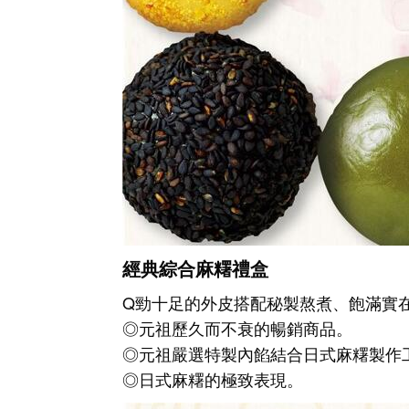
經典綜合麻糬禮盒
Q勁十足的外皮搭配秘製熬煮、飽滿實
◎元祖歷久而不衰的暢銷商品。
◎元祖嚴選特製內餡結合日式麻糬製作
◎日式麻糬的極致表現。