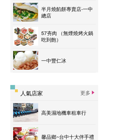
半月燒餡餅專賣店-一中
總店
57夯肉 （無煙燒烤火鍋
吃到飽）
一中豐仁冰
人氣店家
更多
高美濕地機車租車行
馨品鄉~台中十大伴手禮