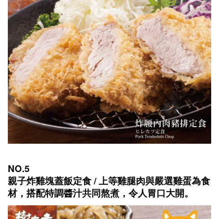
NO.5
親子炸雞塊蓋飯定食 / 上等雞腿肉與嚴選雞蛋為食
材，搭配特調醬汁共同熬煮，令人胃口大開。